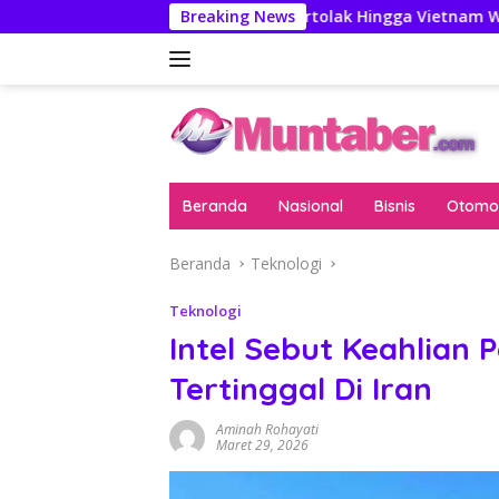
Langsung
a, Audrey Bianca Bertolak Hingga Vietnam Wakili Indonesia H
Breaking News
ke
konten
Beranda
Nasional
Bisnis
Otomot
Beranda
Teknologi
Teknologi
Intel Sebut Keahlian 
Tertinggal Di Iran
Aminah Rohayati
Maret 29, 2026