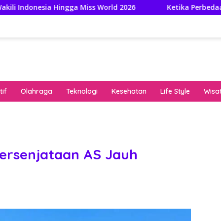
ingga Miss World 2026
Ketika Perbedaan Bahasa Indon
if
Olahraga
Teknologi
Kesehatan
Life Style
Wisa
keha
onli
peng
kuat
Persenjataan AS Jauh
pola
algo
rese
gari
saat
bon