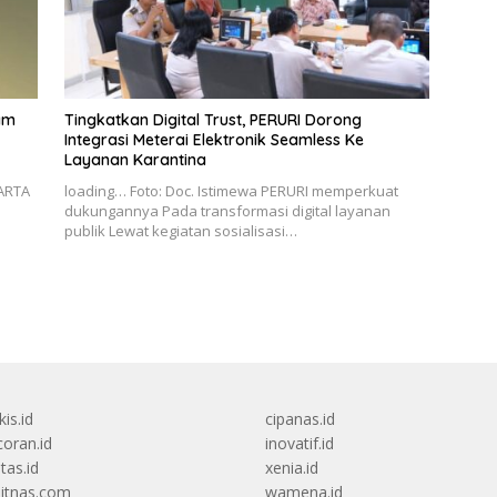
am
Tingkatkan Digital Trust, PERURI Dorong
Integrasi Meterai Elektronik Seamless Ke
Layanan Karantina
KARTA
loading… Foto: Doc. Istimewa PERURI memperkuat
dukungannya Pada transformasi digital layanan
publik Lewat kegiatan sosialisasi…
kis.id
cipanas.id
oran.id
inovatif.id
itas.id
xenia.id
itnas.com
wamena.id