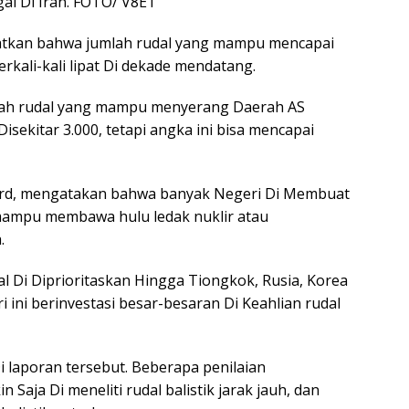
gal Di Iran. FOTO/ V8ET
atkan bahwa jumlah rudal yang mampu mencapai
kali-kali lipat Di dekade mendatang.
mlah rudal yang mampu menyerang Daerah AS
isekitar 3.000, tetapi angka ini bisa mencapai
bbard, mengatakan bahwa banyak Negeri Di Membuat
mampu membawa hulu ledak nuklir atau
.
dal Di Diprioritaskan Hingga Tiongkok, Rusia, Korea
i ini berinvestasi besar-besaran Di Keahlian rudal
 laporan tersebut. Beberapa penilaian
aja Di meneliti rudal balistik jarak jauh, dan