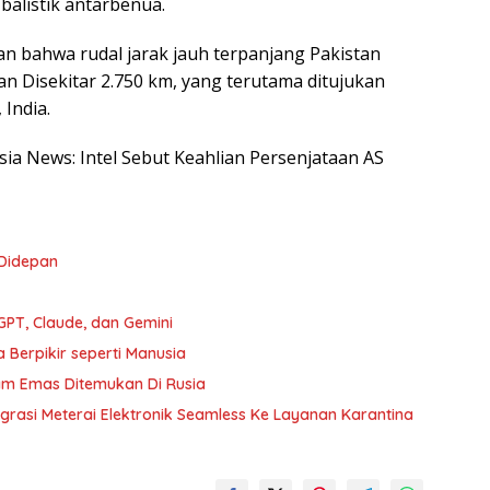
alistik antarbenua.
an bahwa rudal jarak jauh terpanjang Pakistan
uan Disekitar 2.750 km, yang terutama ditujukan
India.
esia News: Intel Sebut Keahlian Persenjataan AS
 Didepan
PT, Claude, dan Gemini
 Berpikir seperti Manusia
lam Emas Ditemukan Di Rusia
egrasi Meterai Elektronik Seamless Ke Layanan Karantina