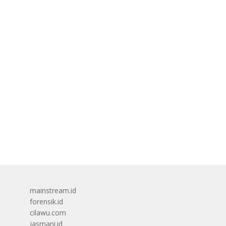
mainstream.id
forensik.id
cilawu.com
jasmani.id