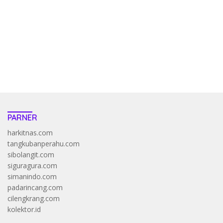
pola kucing emas terbukti ampuh kalahkan algoritma mesin slot
bandar
resep pola pg soft wild bandito yang renyah dan garing
saatnya trik dewa slot membuktikannya di sweet bonanza
https://accslot88.live/
PARNER
harkitnas.com
tangkubanperahu.com
sibolangit.com
siguragura.com
simanindo.com
padarincang.com
cilengkrang.com
kolektor.id