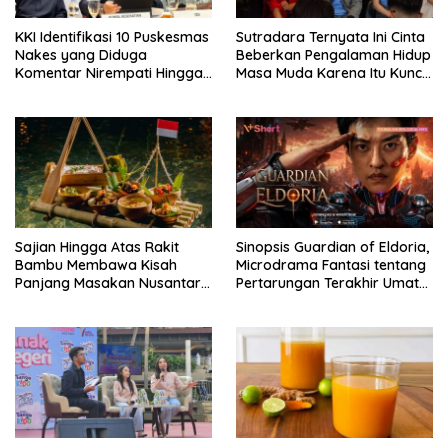
KKI Identifikasi 10 Puskesmas
Sutradara Ternyata Ini Cinta
Nakes yang Diduga
Beberkan Pengalaman Hidup
Komentar Nirempati Hingga
Masa Muda Karena Itu Kunci
Pasien BPJS
Garap Adegan Balap
Kendaraan Bermotor Roda
Dua
Sajian Hingga Atas Rakit
Sinopsis Guardian of Eldoria,
Bambu Membawa Kisah
Microdrama Fantasi tentang
Panjang Masakan Nusantara
Pertarungan Terakhir Umat
Hingga Tatakan Makan
Manusia Hingga V+Short