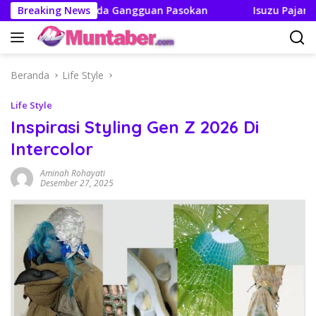
Langsung
Tak Boleh Ada Gangguan Pasokan
Breaking News
Isuzu Pajang Modifi
ke
konten
Beranda
Life Style
Life Style
Inspirasi Styling Gen Z 2026 Di
Intercolor
Aminah Rohayati
Desember 27, 2025