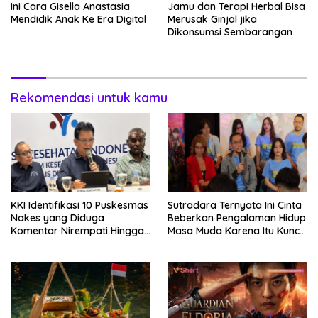
Ini Cara Gisella Anastasia
Jamu dan Terapi Herbal Bisa
Mendidik Anak Ke Era Digital
Merusak Ginjal jika
Dikonsumsi Sembarangan
Rekomendasi untuk kamu
KKI Identifikasi 10 Puskesmas
Sutradara Ternyata Ini Cinta
Nakes yang Diduga
Beberkan Pengalaman Hidup
Komentar Nirempati Hingga
Masa Muda Karena Itu Kunci
Pasien BPJS
Garap Adegan Balap
Kendaraan Bermotor Roda
Dua