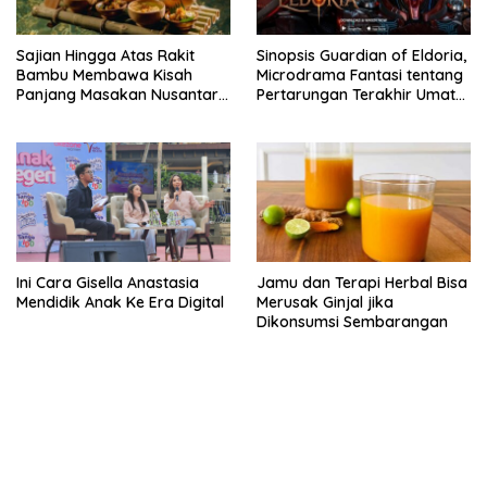
Sajian Hingga Atas Rakit
Sinopsis Guardian of Eldoria,
Bambu Membawa Kisah
Microdrama Fantasi tentang
Panjang Masakan Nusantara
Pertarungan Terakhir Umat
Hingga Tatakan Makan
Manusia Hingga V+Short
Ini Cara Gisella Anastasia
Jamu dan Terapi Herbal Bisa
Mendidik Anak Ke Era Digital
Merusak Ginjal jika
Dikonsumsi Sembarangan
kehadiran no limit city mengguncang dunia slot online
penghasil uang nyata di slot gatot kaca paling kuat