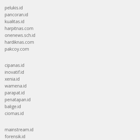
pelukis.id
pancoran.id
kualitas.id
harpitnas.com
onenews.sch.id
hardiknas.com
pakcoy.com
cipanas.id
inovatif.id
xenia.id
wamena.id
parapat.id
penatapan.id
balige.id
ciomas.id
mainstream.id
forensik.id