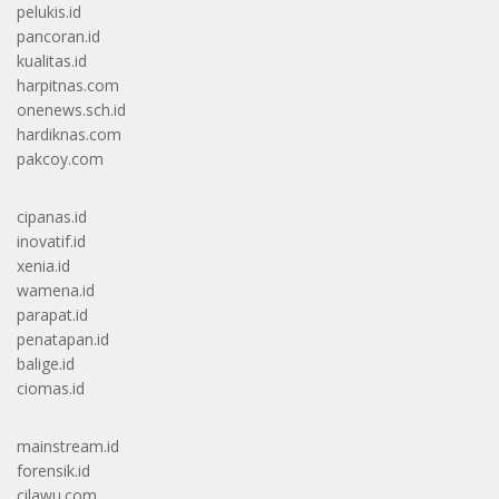
pelukis.id
pancoran.id
kualitas.id
harpitnas.com
onenews.sch.id
hardiknas.com
pakcoy.com
cipanas.id
inovatif.id
xenia.id
wamena.id
parapat.id
penatapan.id
balige.id
ciomas.id
mainstream.id
forensik.id
cilawu.com