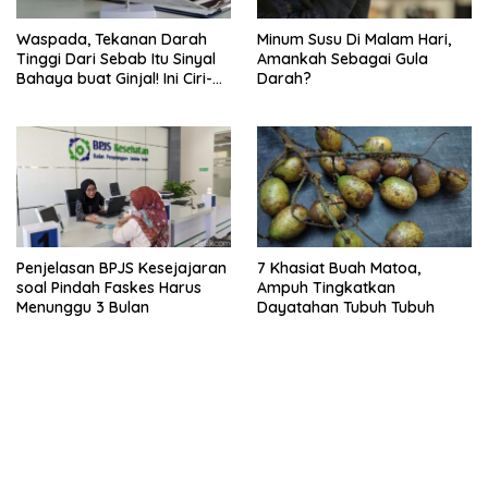
Waspada, Tekanan Darah
Minum Susu Di Malam Hari,
Tinggi Dari Sebab Itu Sinyal
Amankah Sebagai Gula
Bahaya buat Ginjal! Ini Ciri-
Darah?
cirinya
Penjelasan BPJS Kesejajaran
7 Khasiat Buah Matoa,
soal Pindah Faskes Harus
Ampuh Tingkatkan
Menunggu 3 Bulan
Dayatahan Tubuh Tubuh
kehadiran no limit city mengguncang dunia slot online
penghasil uang nyata di slot gatot kaca paling kuat
pola kucing emas terbukti ampuh kalahkan algoritma mesin slot