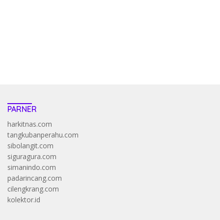
bandar
resep pola pg soft wild bandito yang renyah dan garing
saatnya trik dewa slot membuktikannya di sweet bonanza
https://accslot88.live/
PARNER
harkitnas.com
tangkubanperahu.com
sibolangit.com
siguragura.com
simanindo.com
padarincang.com
cilengkrang.com
kolektor.id