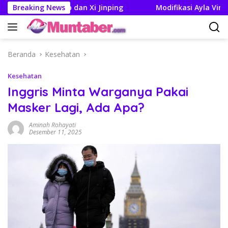
Langsung
muan Trump dan Xi Jinping
Breaking News
Modifikasi Ayla Vintage dan
ke
konten
Beranda
Kesehatan
Kesehatan
Inggris Minta Warganya Pakai
Masker Lagi, Ada Apa?
Aminah Rohayati
Desember 11, 2025