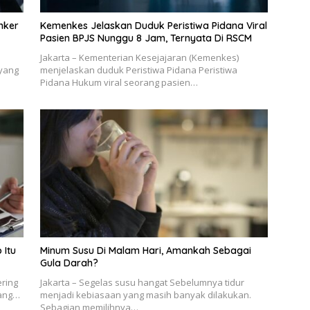
anker
Kemenkes Jelaskan Duduk Peristiwa Pidana Viral
Pasien BPJS Nunggu 8 Jam, Ternyata Di RSCM
Jakarta – Kementerian Kesejajaran (Kemenkes)
 yang
menjelaskan duduk Peristiwa Pidana Peristiwa
Pidana Hukum viral seorang pasien…
 Itu
Minum Susu Di Malam Hari, Amankah Sebagai
Gula Darah?
ering
Jakarta – Segelas susu hangat Sebelumnya tidur
rang…
menjadi kebiasaan yang masih banyak dilakukan.
Sebagian memilihnya…