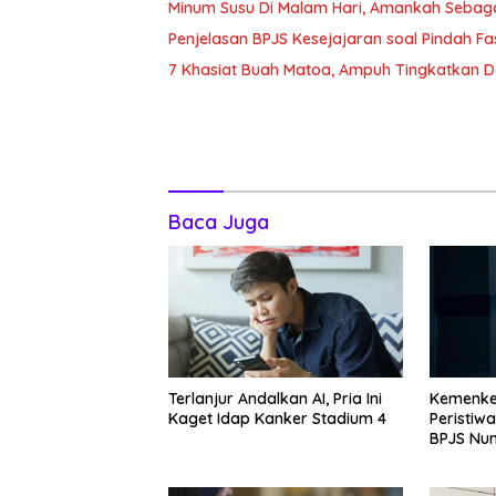
Minum Susu Di Malam Hari, Amankah Sebag
Penjelasan BPJS Kesejajaran soal Pindah F
7 Khasiat Buah Matoa, Ampuh Tingkatkan 
Baca Juga
Terlanjur Andalkan AI, Pria Ini
Kemenke
Kaget Idap Kanker Stadium 4
Peristiwa
BPJS Nun
Di RSCM