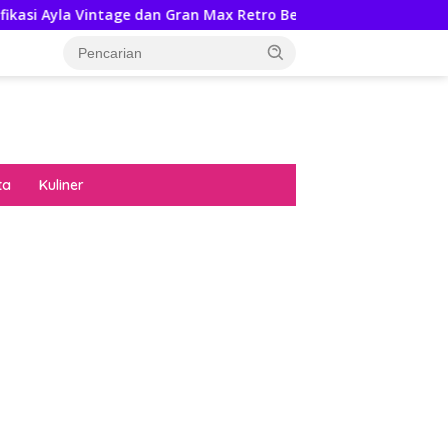
ntage dan Gran Max Retro Bersama Sebab Itu Hadiah Undian Da
ta
Kuliner
diran no limit city mengguncang dunia slot
ne
hasil uang nyata di slot gatot kaca paling
 kucing emas terbukti ampuh kalahkan
ritma mesin slot bandar
p pola pg soft wild bandito yang renyah dan
ng
nya trik dewa slot membuktikannya di sweet
anza