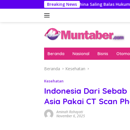
Langsung
n Pengawas
AS-China Saling Balas Hukuman Politik Jel
Breaking News
ke
konten
Beranda
Nasional
Bisnis
Otomot
Beranda
Kesehatan
Kesehatan
Indonesia Dari Sebab
Asia Pakai CT Scan P
Aminah Rohayati
November 6, 2025