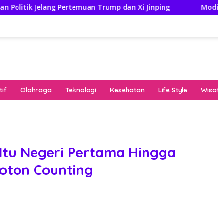
ang Pertemuan Trump dan Xi Jinping
Modifikasi Ayla Vi
if
Olahraga
Teknologi
Kesehatan
Life Style
Wisa
keha
onli
peng
kuat
 Itu Negeri Pertama Hingga
pola
hoton Counting
algo
rese
gari
saat
bon