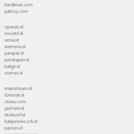
hardiknas.com
pakcoy.com
cipanas.id
inovatif.id
xenia.id
wamena.id
parapat.id
penatapan.id
balige.id
ciomas.id
mainstream.id
forensik.id
cilawu.com
jasmani.id
eksklusif.id
balqisnews.sch.id
pansos.id