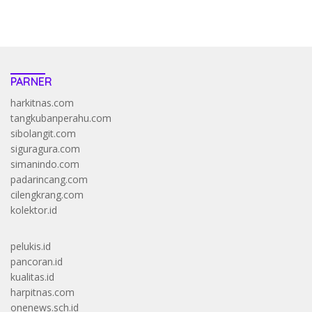
https://accslot88.live/
PARNER
harkitnas.com
tangkubanperahu.com
sibolangit.com
siguragura.com
simanindo.com
padarincang.com
cilengkrang.com
kolektor.id
pelukis.id
pancoran.id
kualitas.id
harpitnas.com
onenews.sch.id