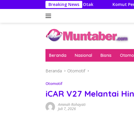
Langsung
Literatur Itu Minuman Otak
Breaking News
Komut Pertamina Tegaska
ke
konten
Beranda
Nasional
Bisnis
Otomot
Beranda
Otomotif
Otomotif
iCAR V27 Melantai Hi
Aminah Rohayati
Juli 7, 2026