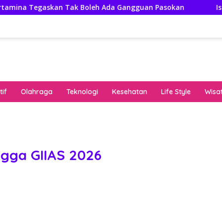
n Tak Boleh Ada Gangguan Pasokan
Isuzu Pajang Modi
if
Olahraga
Teknologi
Kesehatan
Life Style
Wisa
keha
onli
peng
kuat
ngga GIIAS 2026
pola
algo
rese
gari
saat
bon