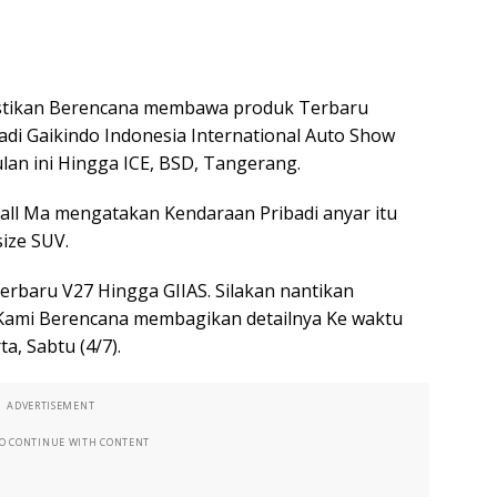
https
astikan Berencana membawa produk Terbaru
di Gaikindo Indonesia International Auto Show
lan ini Hingga ICE, BSD, Tangerang.
all Ma mengatakan Kendaraan Pribadi anyar itu
ize SUV.
baru V27 Hingga GIIAS. Silakan nantikan
. Kami Berencana membagikan detailnya Ke waktu
a, Sabtu (4/7).
ADVERTISEMENT
TO CONTINUE WITH CONTENT