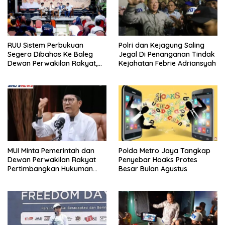
RUU Sistem Perbukuan
Polri dan Kejagung Saling
Segera Dibahas Ke Baleg
Jegal Di Penanganan Tindak
Dewan Perwakilan Rakyat,
Kejahatan Febrie Adriansyah
Willy Aditya: Literatur Itu
Minuman Otak
MUI Minta Pemerintah dan
Polda Metro Jaya Tangkap
Dewan Perwakilan Rakyat
Penyebar Hoaks Protes
Pertimbangkan Hukuman
Besar Bulan Agustus
Mati Bagi Koruptor