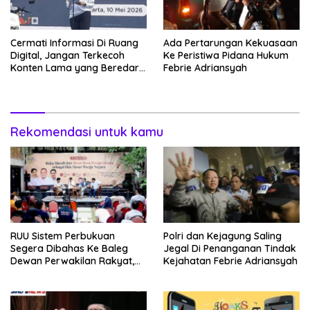
Cermati Informasi Di Ruang
Ada Pertarungan Kekuasaan
Digital, Jangan Terkecoh
Ke Peristiwa Pidana Hukum
Konten Lama yang Beredar
Febrie Adriansyah
Kembali
Rekomendasi untuk kamu
RUU Sistem Perbukuan
Polri dan Kejagung Saling
Segera Dibahas Ke Baleg
Jegal Di Penanganan Tindak
Dewan Perwakilan Rakyat,
Kejahatan Febrie Adriansyah
Willy Aditya: Literatur Itu
Minuman Otak