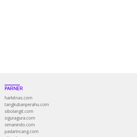
kehadiran no limit city mengguncang dunia slot online
penghasil uang nyata di slot gatot kaca paling kuat
pola kucing emas terbukti ampuh kalahkan algoritma mesin slot
bandar
resep pola pg soft wild bandito yang renyah dan garing
saatnya trik dewa slot membuktikannya di sweet bonanza
https://accslot88.live/
PARNER
harkitnas.com
tangkubanperahu.com
sibolangit.com
siguragura.com
simanindo.com
padarincang.com