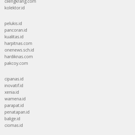
cilengkrang.com
kolektor.id
pelukis.id
pancoran.id
kualitas.id
harpitnas.com
onenews.sch.id
hardiknas.com
pakcoy.com
cipanas.id
inovatif.id
xenia.id
wamena.id
parapat.id
penatapan.id
balige.id
ciomas.id