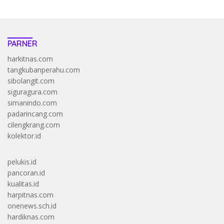
PARNER
harkitnas.com
tangkubanperahu.com
sibolangit.com
siguragura.com
simanindo.com
padarincang.com
cilengkrang.com
kolektor.id
pelukis.id
pancoran.id
kualitas.id
harpitnas.com
onenews.sch.id
hardiknas.com