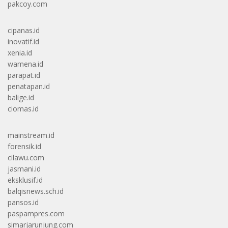
pakcoy.com
cipanas.id
inovatif.id
xenia.id
wamena.id
parapat.id
penatapan.id
balige.id
ciomas.id
mainstream.id
forensik.id
cilawu.com
jasmani.id
eksklusif.id
balqisnews.sch.id
pansos.id
paspampres.com
simarjarunjung.com