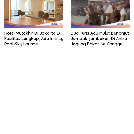
Hotel Mutakhir Di Jakarta Di
Dua Turis Adu Mulut Berlanjut
Fasilitas Lengkap, Ada Infinity
Jambak-jambakan Di Antre
Pool-Sky Lounge
Jagung Bakar Ke Canggu
kehadiran no limit city mengguncang dunia slot online
penghasil uang nyata di slot gatot kaca paling kuat
pola kucing emas terbukti ampuh kalahkan algoritma mesin slot
bandar
resep pola pg soft wild bandito yang renyah dan garing
saatnya trik dewa slot membuktikannya di sweet bonanza
https://accslot88.live/