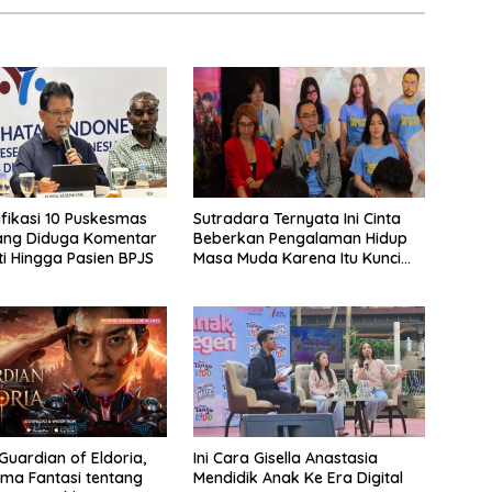
ifikasi 10 Puskesmas
Sutradara Ternyata Ini Cinta
ang Diduga Komentar
Beberkan Pengalaman Hidup
i Hingga Pasien BPJS
Masa Muda Karena Itu Kunci
Garap Adegan Balap
Kendaraan Bermotor Roda
Dua
Guardian of Eldoria,
Ini Cara Gisella Anastasia
ma Fantasi tentang
Mendidik Anak Ke Era Digital