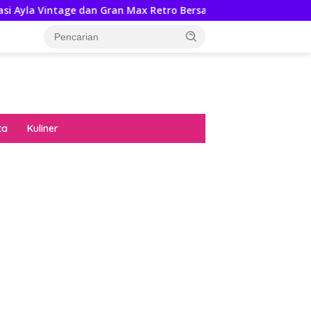
 Gran Max Retro Bersama Sebab Itu Hadiah Undian Daihatsu
ta
Kuliner
diran no limit city mengguncang dunia slot
ne
hasil uang nyata di slot gatot kaca paling
 kucing emas terbukti ampuh kalahkan
ritma mesin slot bandar
p pola pg soft wild bandito yang renyah dan
ng
nya trik dewa slot membuktikannya di sweet
anza