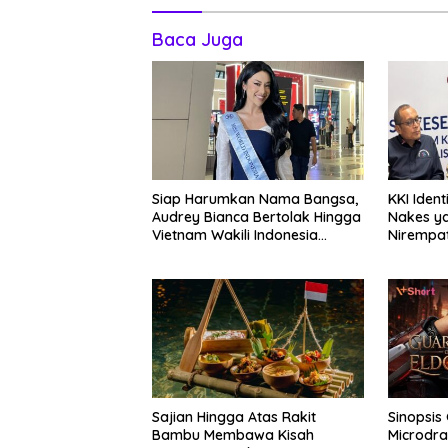
Baca Juga
Siap Harumkan Nama Bangsa,
KKI Ident
Audrey Bianca Bertolak Hingga
Nakes y
Vietnam Wakili Indonesia
Nirempat
Hingga Miss World 2026
Sajian Hingga Atas Rakit
Sinopsis 
Bambu Membawa Kisah
Microdra