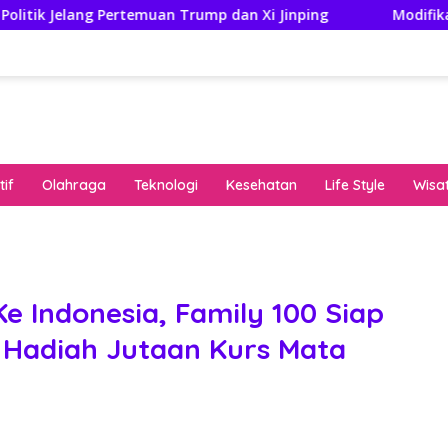
uan Trump dan Xi Jinping
Modifikasi Ayla Vintage dan
if
Olahraga
Teknologi
Kesehatan
Life Style
Wisa
keha
onli
peng
kuat
 Indonesia, Family 100 Siap
pola
 Hadiah Jutaan Kurs Mata
algo
rese
gari
saat
bon