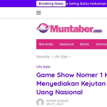
Langsung
s
AS-China Saling Balas Hukuman Politik Jelang Pertem
Breaking News
ke
konten
Beranda
Nasional
Bisnis
Otomot
Beranda
Life Style
Life Style
Game Show Nomer 1 Ke
Menyediakan Kejutan
Uang Nasional
Aminah Rohayati
Mei 31, 2024