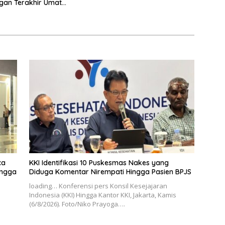
gan Terakhir Umat
Hingga V+Short
ca
KKI Identifikasi 10 Puskesmas Nakes yang
ingga
Diduga Komentar Nirempati Hingga Pasien BPJS
loading… Konferensi pers Konsil Kesejajaran
Indonesia (KKI) Hingga Kantor KKI, Jakarta, Kamis
(6/8/2026). Foto/Niko Prayoga….