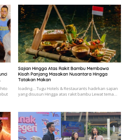
Sajian Hingga Atas Rakit Bambu Membawa
unci
Kisah Panjang Masakan Nusantara Hingga
Tatakan Makan
hito
loading… Tugu Hotels & Restaurants hadirkan sajian
ebut
yang disusun Hingga atas rakit bambu Lewat tema…