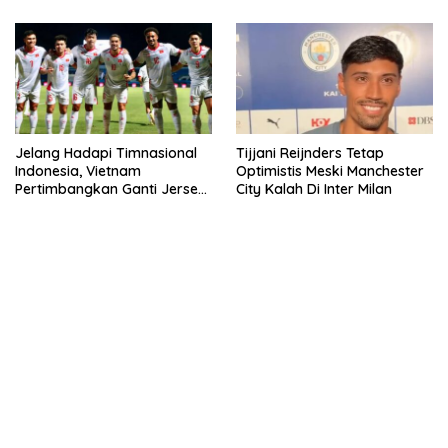
Jelang Hadapi Timnasional
Tijjani Reijnders Tetap
Indonesia, Vietnam
Optimistis Meski Manchester
Pertimbangkan Ganti Jersey
City Kalah Di Inter Milan
Hingga Warna Putih
kehadiran no limit city mengguncang dunia slot online
penghasil uang nyata di slot gatot kaca paling kuat
pola kucing emas terbukti ampuh kalahkan algoritma mesin slot
bandar
resep pola pg soft wild bandito yang renyah dan garing
saatnya trik dewa slot membuktikannya di sweet bonanza