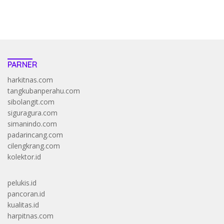
https://accslot88.live/
PARNER
harkitnas.com
tangkubanperahu.com
sibolangit.com
siguragura.com
simanindo.com
padarincang.com
cilengkrang.com
kolektor.id
pelukis.id
pancoran.id
kualitas.id
harpitnas.com