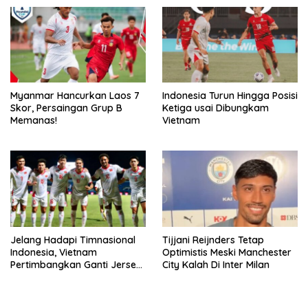
Myanmar Hancurkan Laos 7
Indonesia Turun Hingga Posisi
Skor, Persaingan Grup B
Ketiga usai Dibungkam
Memanas!
Vietnam
Jelang Hadapi Timnasional
Tijjani Reijnders Tetap
Indonesia, Vietnam
Optimistis Meski Manchester
Pertimbangkan Ganti Jersey
City Kalah Di Inter Milan
Hingga Warna Putih