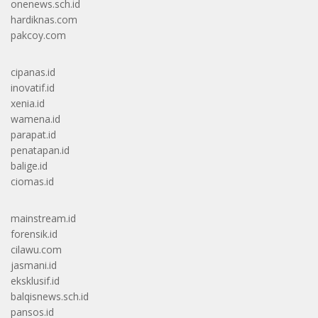
onenews.sch.id
hardiknas.com
pakcoy.com
cipanas.id
inovatif.id
xenia.id
wamena.id
parapat.id
penatapan.id
balige.id
ciomas.id
mainstream.id
forensik.id
cilawu.com
jasmani.id
eksklusif.id
balqisnews.sch.id
pansos.id