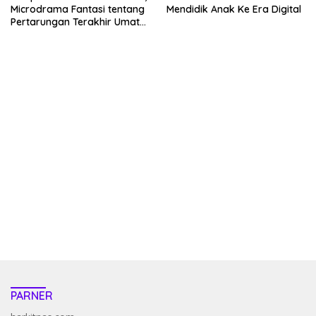
Microdrama Fantasi tentang
Mendidik Anak Ke Era Digital
Pertarungan Terakhir Umat
Manusia Hingga V+Short
kehadiran no limit city mengguncang dunia slot online
penghasil uang nyata di slot gatot kaca paling kuat
pola kucing emas terbukti ampuh kalahkan algoritma mesin slot
bandar
resep pola pg soft wild bandito yang renyah dan garing
saatnya trik dewa slot membuktikannya di sweet bonanza
https://accslot88.live/
PARNER