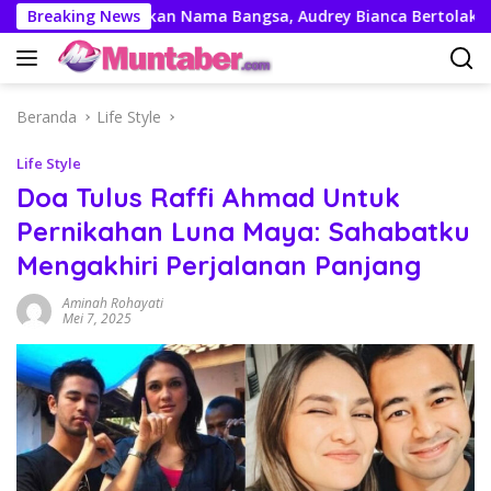
Langsung
Siap Harumkan Nama Bangsa, Audrey Bianca Bertolak Hingga V
Breaking News
ke
konten
Beranda
Life Style
Life Style
Doa Tulus Raffi Ahmad Untuk
Pernikahan Luna Maya: Sahabatku
Mengakhiri Perjalanan Panjang
Aminah Rohayati
Mei 7, 2025