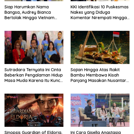
Siap Harumkan Nama
KKI Identifikasi 10 Puskesmas
Bangsa, Audrey Bianca
Nakes yang Diduga
Bertolak Hingga Vietnam
Komentar Nirempati Hingga
Wakili Indonesia Hingga Miss
Pasien BPJS
World 2026
Sutradara Ternyata Ini Cinta
Sajian Hingga Atas Rakit
Beberkan Pengalaman Hidup
Bambu Membawa Kisah
Masa Muda Karena Itu Kunci
Panjang Masakan Nusantara
Garap Adegan Balap
Hingga Tatakan Makan
Kendaraan Bermotor Roda
Dua
Sinopsis Guardian of Eldoria,
Ini Cara Gisella Anastasia