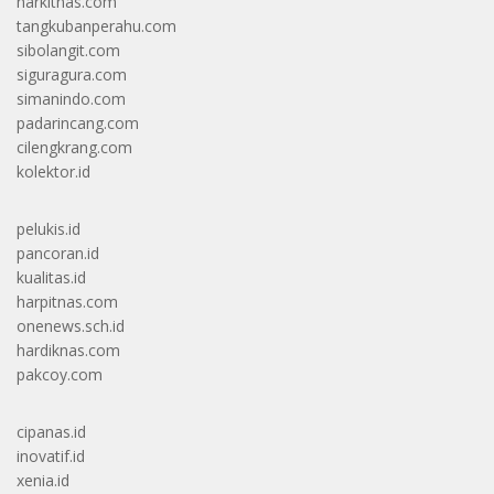
harkitnas.com
tangkubanperahu.com
sibolangit.com
siguragura.com
simanindo.com
padarincang.com
cilengkrang.com
kolektor.id
pelukis.id
pancoran.id
kualitas.id
harpitnas.com
onenews.sch.id
hardiknas.com
pakcoy.com
cipanas.id
inovatif.id
xenia.id