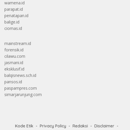
wamena.id
parapat.id
penatapan.id
balige.id
ciomas.id
mainstream.id
forensik.id
cilawu.com
jasmani.id
eksklusif.id
balqisnews.sch.id
pansos.id
paspampres.com
simarjarunjung.com
Kode Etik
Privacy Policy
Redaksi
Disclaimer