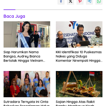
Baca Juga
Siap Harumkan Nama
KKI Identifikasi 10 Puskesmas
Bangsa, Audrey Bianca
Nakes yang Diduga
Bertolak Hingga Vietnam
Komentar Nirempati Hingga
Wakili Indonesia Hingga Miss
Pasien BPJS
World 2026
Sutradara Ternyata Ini Cinta
Sajian Hingga Atas Rakit
Beberkan Pengalaman Hidup
Bambu Membawa Kisah