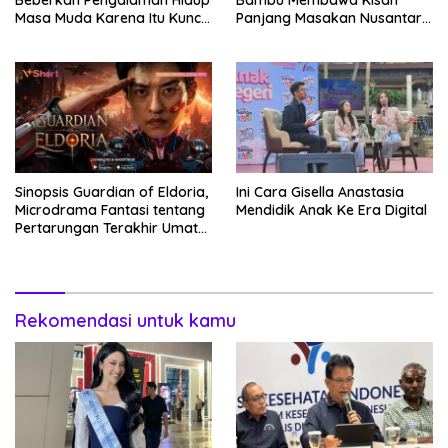
Masa Muda Karena Itu Kunci
Panjang Masakan Nusantara
Garap Adegan Balap
Hingga Tatakan Makan
Kendaraan Bermotor Roda
Dua
Sinopsis Guardian of Eldoria,
Ini Cara Gisella Anastasia
Microdrama Fantasi tentang
Mendidik Anak Ke Era Digital
Pertarungan Terakhir Umat
Manusia Hingga V+Short
Rekomendasi untuk kamu