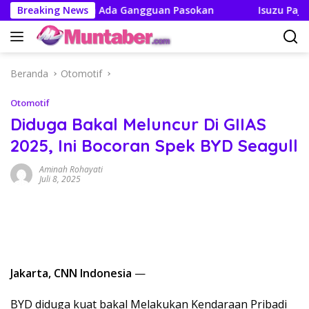
Langsung
n Tak Boleh Ada Gangguan Pasokan
Breaking News
Isuzu Pajang Modi
ke
konten
Beranda
Otomotif
Otomotif
Diduga Bakal Meluncur Di GIIAS
2025, Ini Bocoran Spek BYD Seagull
Aminah Rohayati
Juli 8, 2025
Jakarta, CNN Indonesia
—
BYD diduga kuat bakal Melakukan Kendaraan Pribadi