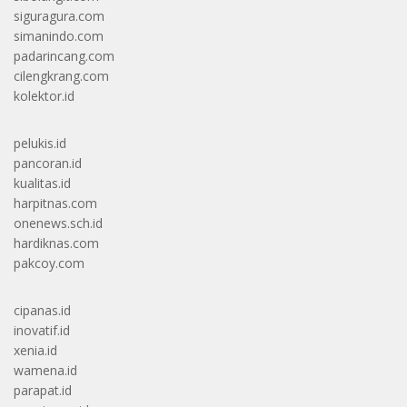
siguragura.com
simanindo.com
padarincang.com
cilengkrang.com
kolektor.id
pelukis.id
pancoran.id
kualitas.id
harpitnas.com
onenews.sch.id
hardiknas.com
pakcoy.com
cipanas.id
inovatif.id
xenia.id
wamena.id
parapat.id