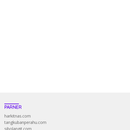
kehadiran no limit city mengguncang dunia slot online
penghasil uang nyata di slot gatot kaca paling kuat
pola kucing emas terbukti ampuh kalahkan algoritma mesin slot
bandar
resep pola pg soft wild bandito yang renyah dan garing
saatnya trik dewa slot membuktikannya di sweet bonanza
https://accslot88.live/
PARNER
harkitnas.com
tangkubanperahu.com
sibolangit.com