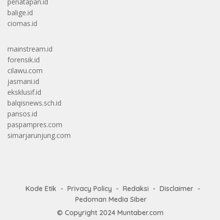
penatapan.id
balige.id
ciomas.id
mainstream.id
forensik.id
cilawu.com
jasmani.id
eksklusif.id
balqisnews.sch.id
pansos.id
paspampres.com
simarjarunjung.com
Kode Etik
Privacy Policy
Redaksi
Disclaimer
Pedoman Media Siber
© Copyright 2024
Muntaber.com