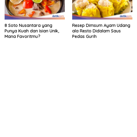
8 Soto Nusantara yang
Resep Dimsum Ayam Udang
Punya Kuah dan Isian Unik,
ala Resto Didalam Saus
Mana Favoritmu?
Pedas Gurih
kehadiran no limit city mengguncang dunia slot online
penghasil uang nyata di slot gatot kaca paling kuat
pola kucing emas terbukti ampuh kalahkan algoritma mesin slot
bandar
resep pola pg soft wild bandito yang renyah dan garing
saatnya trik dewa slot membuktikannya di sweet bonanza
https://accslot88.live/