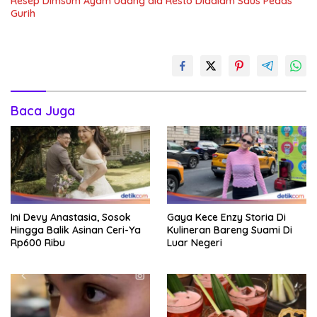
Resep Dimsum Ayam Udang ala Resto Didalam Saus Pedas
Gurih
Baca Juga
Ini Devy Anastasia, Sosok
Gaya Kece Enzy Storia Di
Hingga Balik Asinan Ceri-Ya
Kulineran Bareng Suami Di
Rp600 Ribu
Luar Negeri