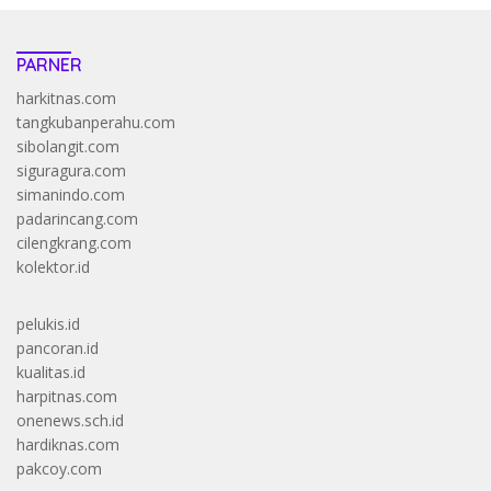
PARNER
harkitnas.com
tangkubanperahu.com
sibolangit.com
siguragura.com
simanindo.com
padarincang.com
cilengkrang.com
kolektor.id
pelukis.id
pancoran.id
kualitas.id
harpitnas.com
onenews.sch.id
hardiknas.com
pakcoy.com