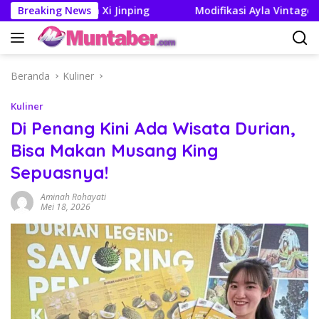
Langsung
ump dan Xi Jinping
Breaking News
Modifikasi Ayla Vintage dan Gran M
ke
konten
Beranda
Kuliner
Kuliner
Di Penang Kini Ada Wisata Durian,
Bisa Makan Musang King
Sepuasnya!
Aminah Rohayati
Mei 18, 2026