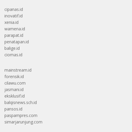
cipanas.id
inovatif.id
xenia.id
wamena.id
parapat.id
penatapan.id
balige.id
ciomas.id
mainstream.id
forensik.id
cilawu.com
jasmani.id
eksklusif.id
balqisnews.sch.id
pansos.id
paspampres.com
simarjarunjung.com