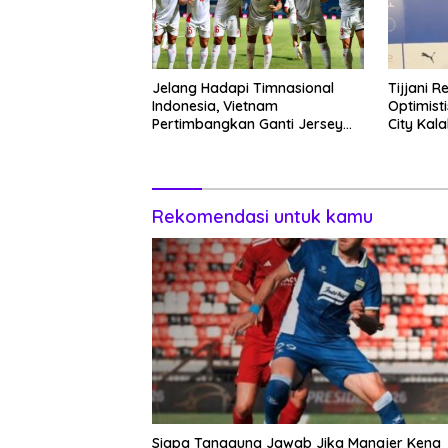
Jelang Hadapi Timnasional
Tijjani R
Indonesia, Vietnam
Optimist
Pertimbangkan Ganti Jersey
City Kala
Hingga Warna Putih
Rekomendasi untuk kamu
Siapa Tanggung Jawab Jika Manajer Kena