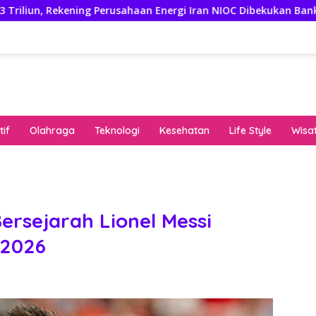
ing Perusahaan Energi Iran NIOC Dibekukan Bank Negeri
if
Olahraga
Teknologi
Kesehatan
Life Style
Wisa
keha
onli
peng
kuat
ersejarah Lionel Messi
pola
 2026
algo
rese
gari
saat
bon