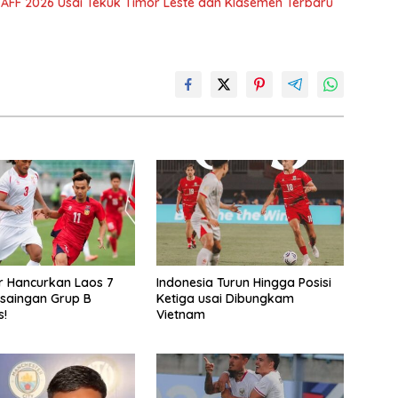
 AFF 2026 Usai Tekuk Timor Leste dan Klasemen Terbaru
 Hancurkan Laos 7
Indonesia Turun Hingga Posisi
rsaingan Grup B
Ketiga usai Dibungkam
!
Vietnam