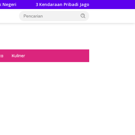
3 Kendaraan Pribadi Jagoan Suzuki Bisa Dijajal Langsung Hingga
ta
Kuliner
diran no limit city mengguncang dunia slot
ne
hasil uang nyata di slot gatot kaca paling
 kucing emas terbukti ampuh kalahkan
ritma mesin slot bandar
p pola pg soft wild bandito yang renyah dan
ng
nya trik dewa slot membuktikannya di sweet
anza