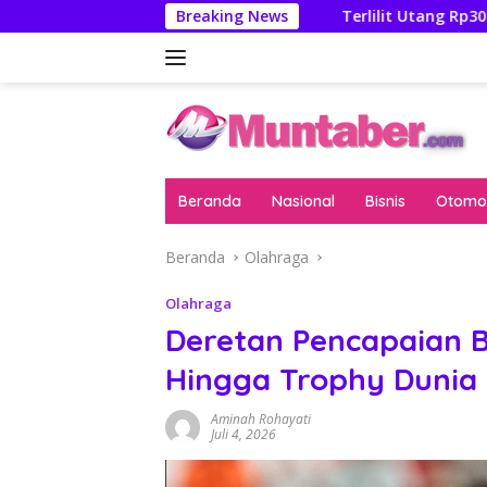
Langsung
 Febrie Adriansyah
Breaking News
Terlilit Utang Rp303 Triliun, Reken
ke
konten
Beranda
Nasional
Bisnis
Otomot
Beranda
Olahraga
Olahraga
Deretan Pencapaian B
Hingga Trophy Dunia
Aminah Rohayati
Juli 4, 2026