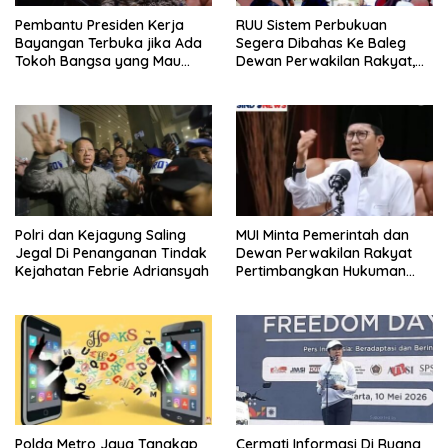
Pembantu Presiden Kerja
RUU Sistem Perbukuan
Bayangan Terbuka jika Ada
Segera Dibahas Ke Baleg
Tokoh Bangsa yang Mau
Dewan Perwakilan Rakyat,
Bersama Sebab Itu Dewan
Willy Aditya: Literatur Itu
Pengawas
Minuman Otak
Polri dan Kejagung Saling
MUI Minta Pemerintah dan
Jegal Di Penanganan Tindak
Dewan Perwakilan Rakyat
Kejahatan Febrie Adriansyah
Pertimbangkan Hukuman
Mati Bagi Koruptor
Polda Metro Jaya Tangkap
Cermati Informasi Di Ruang