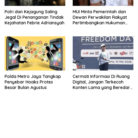
Polri dan Kejagung Saling
MUI Minta Pemerintah dan
Jegal Di Penanganan Tindak
Dewan Perwakilan Rakyat
Kejahatan Febrie Adriansyah
Pertimbangkan Hukuman
Mati Bagi Koruptor
Polda Metro Jaya Tangkap
Cermati Informasi Di Ruang
Penyebar Hoaks Protes
Digital, Jangan Terkecoh
Besar Bulan Agustus
Konten Lama yang Beredar
Kembali
kehadiran no limit city mengguncang dunia slot online
penghasil uang nyata di slot gatot kaca paling kuat
pola kucing emas terbukti ampuh kalahkan algoritma mesin slot