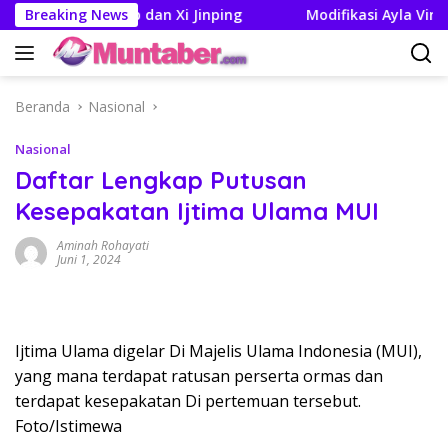
Langsung
muan Trump dan Xi Jinping
Breaking News
Modifikasi Ayla Vintage dan
ke
konten
Beranda
Nasional
Nasional
Daftar Lengkap Putusan
Kesepakatan Ijtima Ulama MUI
Aminah Rohayati
Juni 1, 2024
Ijtima Ulama digelar Di Majelis Ulama Indonesia (MUI),
yang mana terdapat ratusan perserta ormas dan
terdapat kesepakatan Di pertemuan tersebut.
Foto/Istimewa