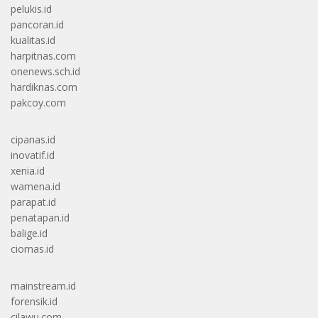
pelukis.id
pancoran.id
kualitas.id
harpitnas.com
onenews.sch.id
hardiknas.com
pakcoy.com
cipanas.id
inovatif.id
xenia.id
wamena.id
parapat.id
penatapan.id
balige.id
ciomas.id
mainstream.id
forensik.id
cilawu.com