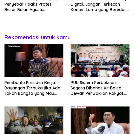
Penyebar Hoaks Protes
Digital, Jangan Terkecoh
Besar Bulan Agustus
Konten Lama yang Beredar
Kembali
Rekomendasi untuk kamu
Pembantu Presiden Kerja
RUU Sistem Perbukuan
Bayangan Terbuka jika Ada
Segera Dibahas Ke Baleg
Tokoh Bangsa yang Mau
Dewan Perwakilan Rakyat,
Bersama Sebab Itu Dewan
Willy Aditya: Literatur Itu
Pengawas
Minuman Otak