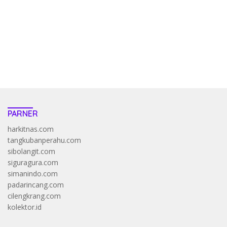
bandar
resep pola pg soft wild bandito yang renyah dan garing
saatnya trik dewa slot membuktikannya di sweet bonanza
https://accslot88.live/
PARNER
harkitnas.com
tangkubanperahu.com
sibolangit.com
siguragura.com
simanindo.com
padarincang.com
cilengkrang.com
kolektor.id