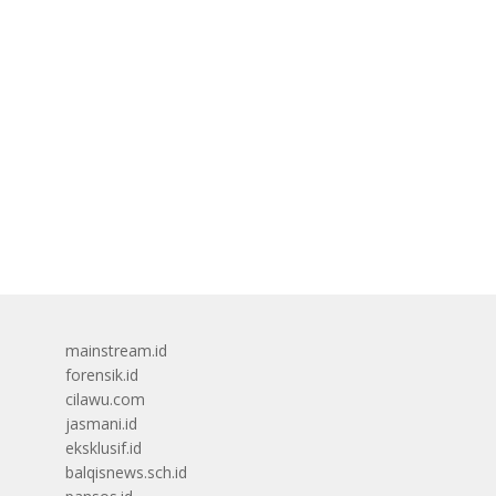
mainstream.id
forensik.id
cilawu.com
jasmani.id
eksklusif.id
balqisnews.sch.id