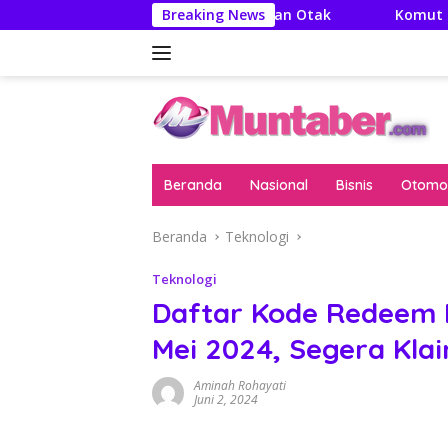
Langsung
ya: Literatur Itu Minuman Otak
Breaking News
Komut Pertamina Tega
ke
konten
Beranda
Nasional
Bisnis
Otomot
Beranda
Teknologi
Teknologi
Daftar Kode Redeem F
Mei 2024, Segera Klai
Aminah Rohayati
Juni 2, 2024