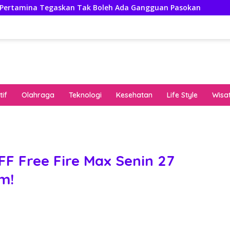
skan Tak Boleh Ada Gangguan Pasokan
Isuzu Pajang M
if
Olahraga
Teknologi
Kesehatan
Life Style
Wisa
keha
onli
peng
kuat
F Free Fire Max Senin 27
pola
m!
algo
rese
gari
saat
bon