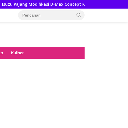
odifikasi D-Max Concept Ke GIIAS 2026, Ini Ubahannya
ta
Kuliner
diran no limit city mengguncang dunia slot
ne
hasil uang nyata di slot gatot kaca paling
 kucing emas terbukti ampuh kalahkan
ritma mesin slot bandar
p pola pg soft wild bandito yang renyah dan
ng
nya trik dewa slot membuktikannya di sweet
anza