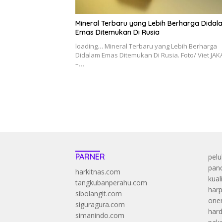
Mineral Terbaru yang Lebih Berharga Didal
Emas Ditemukan Di Rusia
loading… Mineral Terbaru yang Lebih Berharga
Didalam Emas Ditemukan Di Rusia. Foto/ Viet JA
–…
PARNER
pelu
panc
harkitnas.com
kual
tangkubanperahu.com
harp
sibolangit.com
onen
siguragura.com
har
simanindo.com