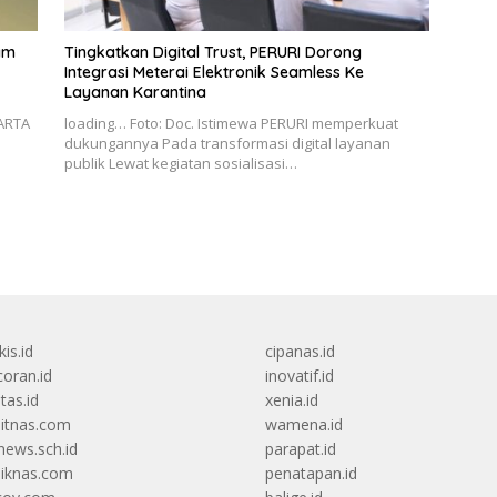
am
Tingkatkan Digital Trust, PERURI Dorong
Integrasi Meterai Elektronik Seamless Ke
Layanan Karantina
KARTA
loading… Foto: Doc. Istimewa PERURI memperkuat
dukungannya Pada transformasi digital layanan
publik Lewat kegiatan sosialisasi…
kis.id
cipanas.id
oran.id
inovatif.id
itas.id
xenia.id
itnas.com
wamena.id
ews.sch.id
parapat.id
diknas.com
penatapan.id