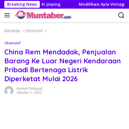
Langsung
Trump dan Xi Jinping
Breaking News
Modifikasi Ayla Vintage dan Gran
ke
konten
Beranda
Otomotif
Otomotif
China Rem Mendadak, Penjualan
Barang Ke Luar Negeri Kendaraan
Pribadi Bertenaga Listrik
Diperketat Mulai 2026
Aminah Rohayati
Oktober 1, 2025