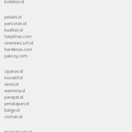
kolektor.id
pelukis.id
pancoran.id
kualitas.id
harpitnas.com
onenews.sch.id
hardiknas.com
pakcoy.com
cipanas.id
inovatif.id
xenia.id
wamena.id
parapat.id
penatapan.id
balige.id
ciomas.id
mainstream.id