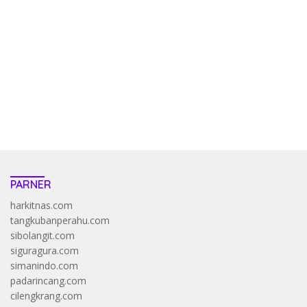
penghasil uang nyata di slot gatot kaca paling kuat
pola kucing emas terbukti ampuh kalahkan algoritma mesin slot
bandar
resep pola pg soft wild bandito yang renyah dan garing
saatnya trik dewa slot membuktikannya di sweet bonanza
https://accslot88.live/
PARNER
harkitnas.com
tangkubanperahu.com
sibolangit.com
siguragura.com
simanindo.com
padarincang.com
cilengkrang.com