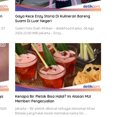
an
Gaya Kece Enzy Storia Di Kulineran Bareng
Suami Di Luar Negeri
, 07
Galeri Foto Diah Afrilian – detikFood Kamis, 06 Agu
2026 22:00 WIB Jakarta – Enzy…
ga
Kenapa Bir Pletok Bisa Halal? Ini Alasan MUI
Memberi Pengecualian
2026
Jakarta – Bir pletok dikenal sebagai minuman khas
Betawi yang halal meski memakai nama bir….