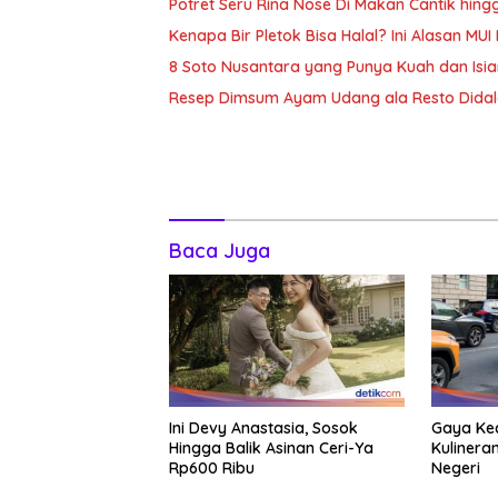
Potret Seru Rina Nose Di Makan Cantik hin
Kenapa Bir Pletok Bisa Halal? Ini Alasan MU
8 Soto Nusantara yang Punya Kuah dan Isia
Resep Dimsum Ayam Udang ala Resto Didal
Baca Juga
Ini Devy Anastasia, Sosok
Gaya Kec
Hingga Balik Asinan Ceri-Ya
Kulinera
Rp600 Ribu
Negeri