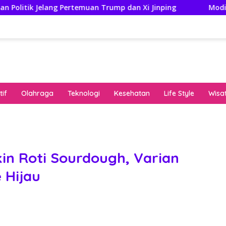
ang Pertemuan Trump dan Xi Jinping
Modifikasi Ayla Vi
if
Olahraga
Teknologi
Kesehatan
Life Style
Wisa
keha
onli
peng
kuat
kin Roti Sourdough, Varian
pola
 Hijau
algo
rese
gari
saat
bon