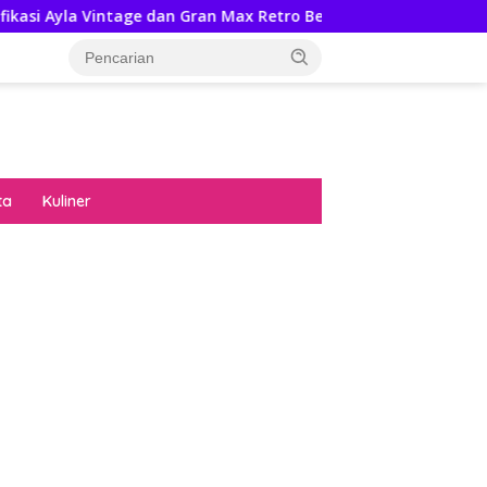
ntage dan Gran Max Retro Bersama Sebab Itu Hadiah Undian Da
ta
Kuliner
diran no limit city mengguncang dunia slot
ne
hasil uang nyata di slot gatot kaca paling
 kucing emas terbukti ampuh kalahkan
ritma mesin slot bandar
p pola pg soft wild bandito yang renyah dan
ng
nya trik dewa slot membuktikannya di sweet
anza