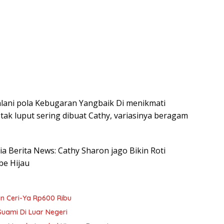
https
alani pola Kebugaran Yangbaik Di menikmati
tak luput sering dibuat Cathy, variasinya beragam
sia Berita News: Cathy Sharon jago Bikin Roti
be Hijau
an Ceri-Ya Rp600 Ribu
Suami Di Luar Negeri