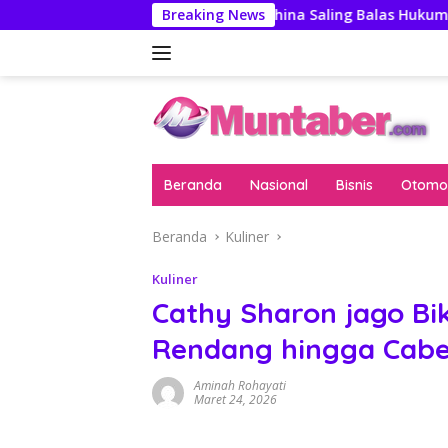
Langsung
n Pengawas
AS-China Saling Balas Hukuman Politik Jel
Breaking News
ke
konten
Beranda
Nasional
Bisnis
Otomot
Beranda
Kuliner
Kuliner
Cathy Sharon jago Bi
Rendang hingga Cabe
Aminah Rohayati
Maret 24, 2026