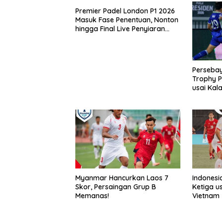
Premier Padel London P1 2026
Masuk Fase Penentuan, Nonton
hingga Final Live Penyiaran
Langsung Ke VISION+
Perseba
Trophy 
usai Kal
Adu Ekse
Myanmar Hancurkan Laos 7
Indonesi
Skor, Persaingan Grup B
Ketiga u
Memanas!
Vietnam