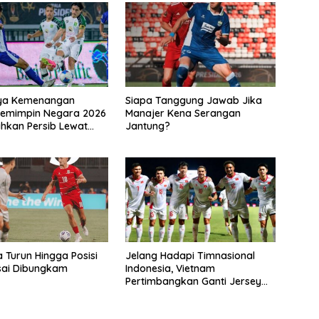
ya Kemenangan
Siapa Tanggung Jawab Jika
Pemimpin Negara 2026
Manajer Kena Serangan
ahkan Persib Lewat
Jantung?
kusi
a Turun Hingga Posisi
Jelang Hadapi Timnasional
sai Dibungkam
Indonesia, Vietnam
Pertimbangkan Ganti Jersey
Hingga Warna Putih