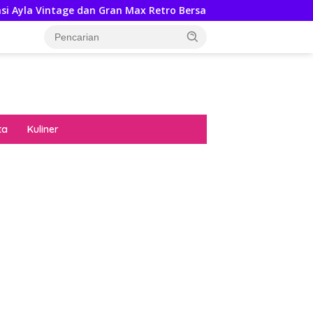
dan Gran Max Retro Bersama Sebab Itu Hadiah Undian Daihatsu
ta
Kuliner
diran no limit city mengguncang dunia slot
ne
hasil uang nyata di slot gatot kaca paling
 kucing emas terbukti ampuh kalahkan
ritma mesin slot bandar
p pola pg soft wild bandito yang renyah dan
ng
nya trik dewa slot membuktikannya di sweet
anza