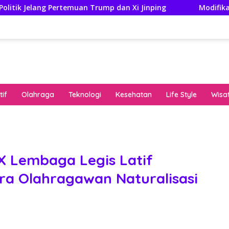
rtemuan Trump dan Xi Jinping
Modifikasi Ayla Vintage 
if
Olahraga
Teknologi
Kesehatan
Life Style
Wisa
keha
onli
peng
kuat
 X Lembaga Legis Latif
pola
ra Olahragawan Naturalisasi
algo
rese
gari
saat
bon