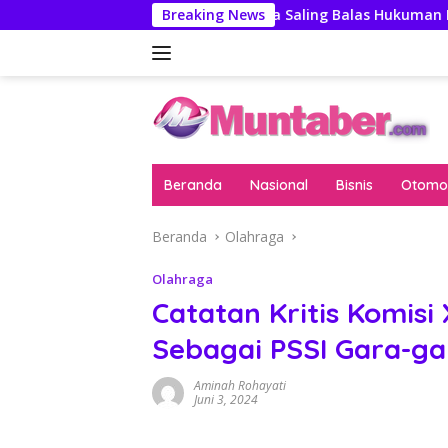
Langsung
awas
AS-China Saling Balas Hukuman Politik Jelang Pe
Breaking News
ke
konten
Beranda
Nasional
Bisnis
Otomot
Beranda
Olahraga
Olahraga
Catatan Kritis Komisi
Sebagai PSSI Gara-ga
Aminah Rohayati
Juni 3, 2024