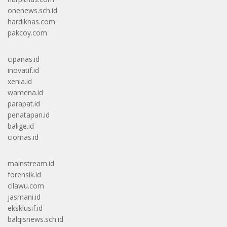
onenews.sch.id
hardiknas.com
pakcoy.com
cipanas.id
inovatif.id
xenia.id
wamena.id
parapat.id
penatapan.id
balige.id
ciomas.id
mainstream.id
forensik.id
cilawu.com
jasmani.id
eksklusif.id
balqisnews.sch.id