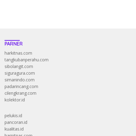
https://accslot88.live/
PARNER
harkitnas.com
tangkubanperahu.com
sibolangit.com
siguragura.com
simanindo.com
padarincang.com
cilengkrang.com
kolektor.id
pelukis.id
pancoran.id
kualitas.id
harpitnas.com