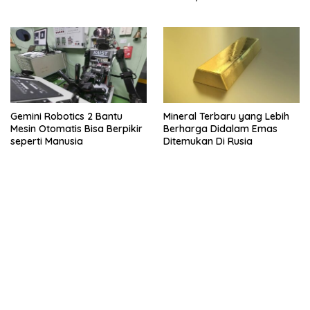
Gemini Robotics 2 Bantu
Mineral Terbaru yang Lebih
Mesin Otomatis Bisa Berpikir
Berharga Didalam Emas
seperti Manusia
Ditemukan Di Rusia
kehadiran no limit city mengguncang dunia slot online
penghasil uang nyata di slot gatot kaca paling kuat
pola kucing emas terbukti ampuh kalahkan algoritma mesin slot
bandar
resep pola pg soft wild bandito yang renyah dan garing
saatnya trik dewa slot membuktikannya di sweet bonanza