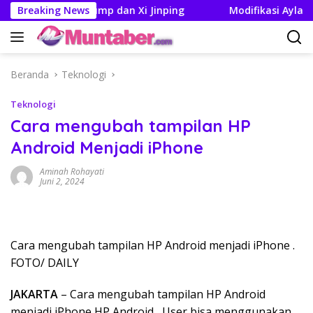
Langsung
Pertemuan Trump dan Xi Jinping
Breaking News
Modifikasi Ayla Vintag
ke
konten
Beranda
Teknologi
Teknologi
Cara mengubah tampilan HP
Android Menjadi iPhone
Aminah Rohayati
Juni 2, 2024
Cara mengubah tampilan HP Android menjadi iPhone .
FOTO/ DAILY
JAKARTA
– Cara mengubah tampilan HP Android
menjadi iPhone HP Android , User bisa menggunakan