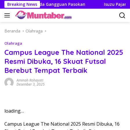
Langsung
 Tak Boleh Ada Gangguan Pasokan
Breaking News
Isuzu Pajang Modif
ke
konten
Beranda
Olahraga
Olahraga
Campus League The National 2025
Resmi Dibuka, 16 Skuat Futsal
Berebut Tempat Terbaik
Aminah Rohayati
Desember 3, 2025
loading…
Campus League The National 2025 Resmi Dibuka, 16