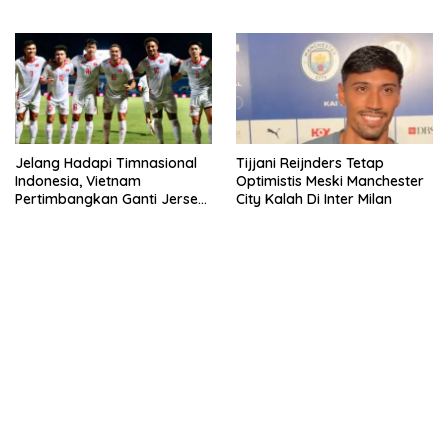
Jelang Hadapi Timnasional
Tijjani Reijnders Tetap
Indonesia, Vietnam
Optimistis Meski Manchester
Pertimbangkan Ganti Jersey
City Kalah Di Inter Milan
Hingga Warna Putih
kehadiran no limit city mengguncang dunia slot online
penghasil uang nyata di slot gatot kaca paling kuat
pola kucing emas terbukti ampuh kalahkan algoritma mesin slot
bandar
resep pola pg soft wild bandito yang renyah dan garing
saatnya trik dewa slot membuktikannya di sweet bonanza