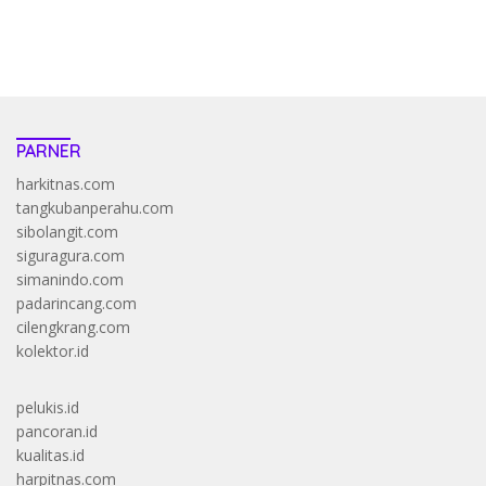
https://accslot88.live/
PARNER
harkitnas.com
tangkubanperahu.com
sibolangit.com
siguragura.com
simanindo.com
padarincang.com
cilengkrang.com
kolektor.id
pelukis.id
pancoran.id
kualitas.id
harpitnas.com