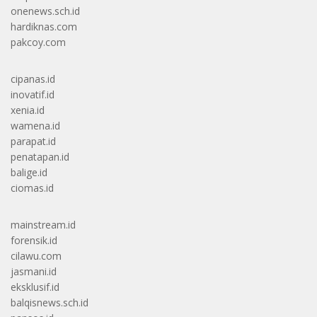
onenews.sch.id
hardiknas.com
pakcoy.com
cipanas.id
inovatif.id
xenia.id
wamena.id
parapat.id
penatapan.id
balige.id
ciomas.id
mainstream.id
forensik.id
cilawu.com
jasmani.id
eksklusif.id
balqisnews.sch.id