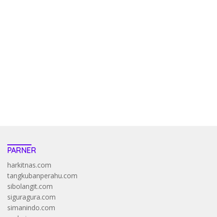
kehadiran no limit city mengguncang dunia slot online
penghasil uang nyata di slot gatot kaca paling kuat
pola kucing emas terbukti ampuh kalahkan algoritma mesin slot
bandar
resep pola pg soft wild bandito yang renyah dan garing
saatnya trik dewa slot membuktikannya di sweet bonanza
https://accslot88.live/
PARNER
harkitnas.com
tangkubanperahu.com
sibolangit.com
siguragura.com
simanindo.com