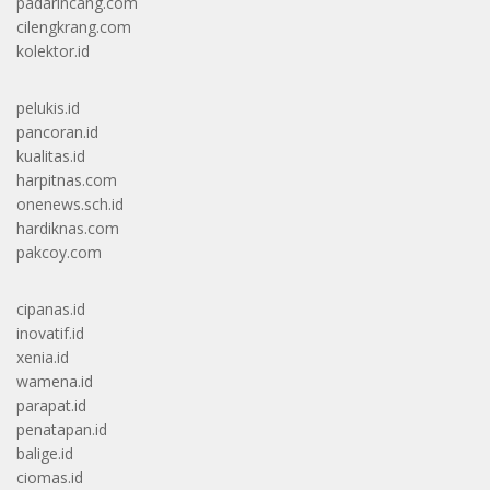
padarincang.com
cilengkrang.com
kolektor.id
pelukis.id
pancoran.id
kualitas.id
harpitnas.com
onenews.sch.id
hardiknas.com
pakcoy.com
cipanas.id
inovatif.id
xenia.id
wamena.id
parapat.id
penatapan.id
balige.id
ciomas.id