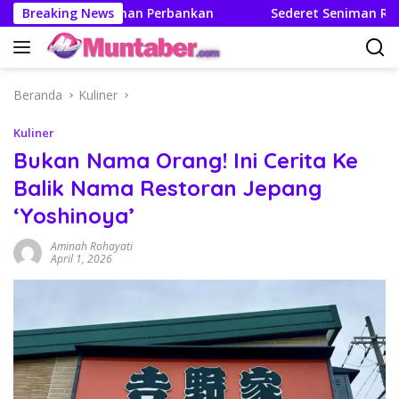
Langsung
akhir Layanan Perbankan
Breaking News
Sederet Seniman Ramaikan Boo
ke
konten
Beranda
Kuliner
Kuliner
Bukan Nama Orang! Ini Cerita Ke
Balik Nama Restoran Jepang
‘Yoshinoya’
Aminah Rohayati
April 1, 2026