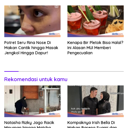
Potret Seru Rina Nose Di
Kenapa Bir Pletok Bisa Halal?
Makan Cantik hingga Masak
Ini Alasan MUI Memberi
Jengkol Hingga Dapur!
Pengecualian
Rekomendasi untuk kamu
Natasha Rizky Jago Racik
Kompaknya Irish Bella Di
Minuman hingga Matcha
Makan Bareng Suami dan