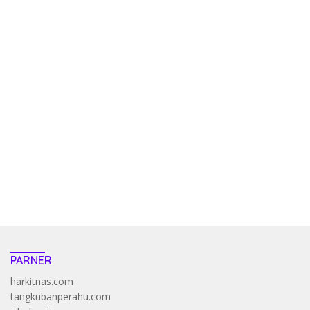
kehadiran no limit city mengguncang dunia slot online
penghasil uang nyata di slot gatot kaca paling kuat
pola kucing emas terbukti ampuh kalahkan algoritma mesin slot
bandar
resep pola pg soft wild bandito yang renyah dan garing
saatnya trik dewa slot membuktikannya di sweet bonanza
https://accslot88.live/
PARNER
harkitnas.com
tangkubanperahu.com