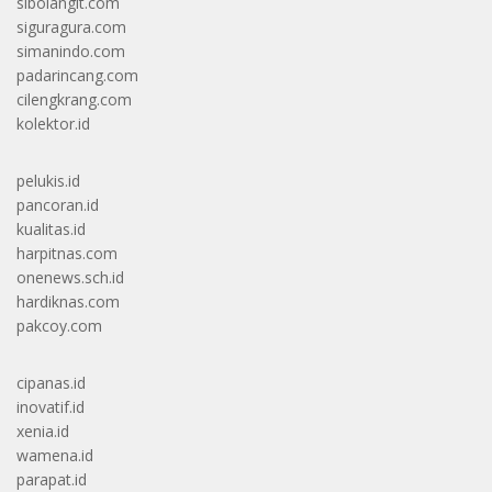
sibolangit.com
siguragura.com
simanindo.com
padarincang.com
cilengkrang.com
kolektor.id
pelukis.id
pancoran.id
kualitas.id
harpitnas.com
onenews.sch.id
hardiknas.com
pakcoy.com
cipanas.id
inovatif.id
xenia.id
wamena.id
parapat.id