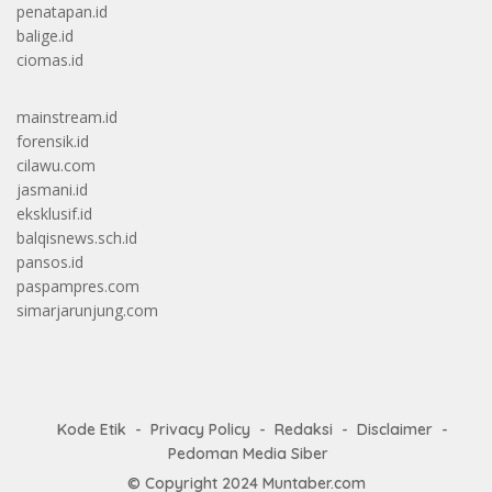
penatapan.id
balige.id
ciomas.id
mainstream.id
forensik.id
cilawu.com
jasmani.id
eksklusif.id
balqisnews.sch.id
pansos.id
paspampres.com
simarjarunjung.com
Kode Etik
Privacy Policy
Redaksi
Disclaimer
Pedoman Media Siber
© Copyright 2024
Muntaber.com