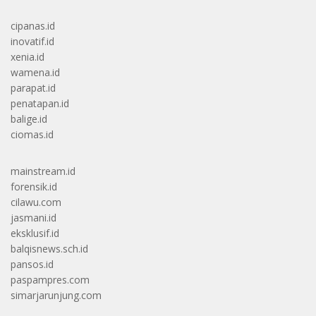
cipanas.id
inovatif.id
xenia.id
wamena.id
parapat.id
penatapan.id
balige.id
ciomas.id
mainstream.id
forensik.id
cilawu.com
jasmani.id
eksklusif.id
balqisnews.sch.id
pansos.id
paspampres.com
simarjarunjung.com