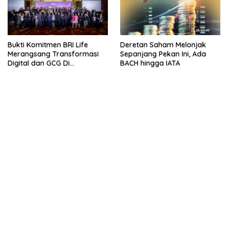
Bukti Komitmen BRI Life
Deretan Saham Melonjak
Merangsang Transformasi
Sepanjang Pekan Ini, Ada
Digital dan GCG Di
BACH hingga IATA
Sepanjang 2026
kehadiran no limit city mengguncang dunia slot online
penghasil uang nyata di slot gatot kaca paling kuat
pola kucing emas terbukti ampuh kalahkan algoritma mesin slot
bandar
resep pola pg soft wild bandito yang renyah dan garing
saatnya trik dewa slot membuktikannya di sweet bonanza
https://accslot88.live/