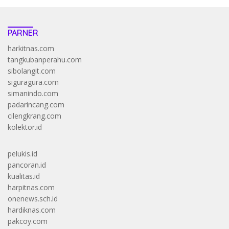
PARNER
harkitnas.com
tangkubanperahu.com
sibolangit.com
siguragura.com
simanindo.com
padarincang.com
cilengkrang.com
kolektor.id
pelukis.id
pancoran.id
kualitas.id
harpitnas.com
onenews.sch.id
hardiknas.com
pakcoy.com