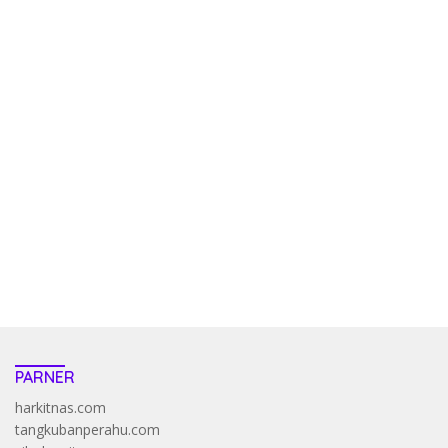
kehadiran no limit city mengguncang dunia slot online
penghasil uang nyata di slot gatot kaca paling kuat
pola kucing emas terbukti ampuh kalahkan algoritma mesin slot
bandar
resep pola pg soft wild bandito yang renyah dan garing
saatnya trik dewa slot membuktikannya di sweet bonanza
https://accslot88.live/
PARNER
harkitnas.com
tangkubanperahu.com