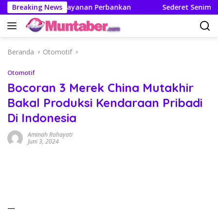
Langsung
ajah Mutakhir Layanan Perbankan
Breaking News
Sederet Seniman Ram
ke
konten
Beranda
Otomotif
Otomotif
Bocoran 3 Merek China Mutakhir
Bakal Produksi Kendaraan Pribadi
Di Indonesia
Aminah Rohayati
Juni 3, 2024
—