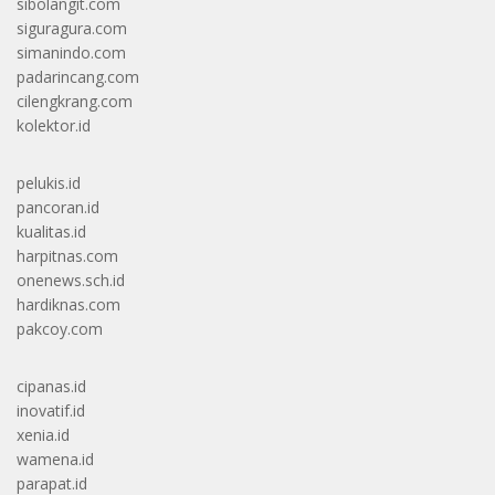
sibolangit.com
siguragura.com
simanindo.com
padarincang.com
cilengkrang.com
kolektor.id
pelukis.id
pancoran.id
kualitas.id
harpitnas.com
onenews.sch.id
hardiknas.com
pakcoy.com
cipanas.id
inovatif.id
xenia.id
wamena.id
parapat.id