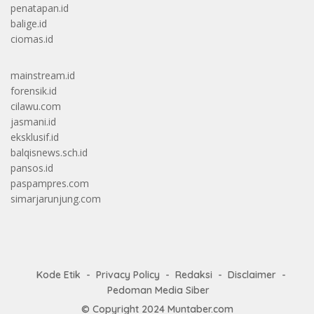
penatapan.id
balige.id
ciomas.id
mainstream.id
forensik.id
cilawu.com
jasmani.id
eksklusif.id
balqisnews.sch.id
pansos.id
paspampres.com
simarjarunjung.com
Kode Etik
Privacy Policy
Redaksi
Disclaimer
Pedoman Media Siber
© Copyright 2024
Muntaber.com