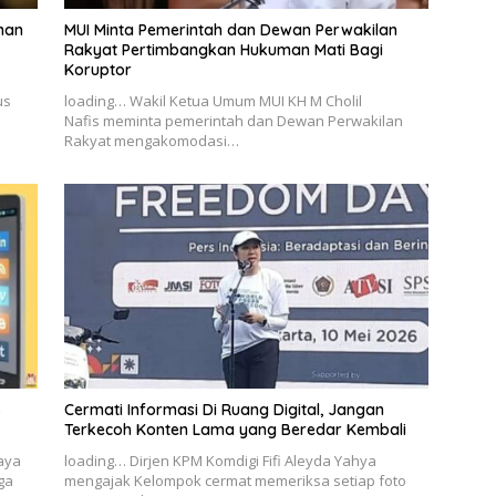
nan
MUI Minta Pemerintah dan Dewan Perwakilan
Rakyat Pertimbangkan Hukuman Mati Bagi
Koruptor
us
loading… Wakil Ketua Umum MUI KH M Cholil
Nafis meminta pemerintah dan Dewan Perwakilan
Rakyat mengakomodasi…
s
Cermati Informasi Di Ruang Digital, Jangan
Terkecoh Konten Lama yang Beredar Kembali
Jaya
loading… Dirjen KPM Komdigi Fifi Aleyda Yahya
ga
mengajak Kelompok cermat memeriksa setiap foto