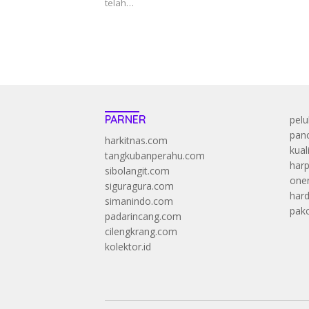
telah…
PARNER
pelu
panc
harkitnas.com
kual
tangkubanperahu.com
harp
sibolangit.com
onen
siguragura.com
har
simanindo.com
pak
padarincang.com
cilengkrang.com
kolektor.id