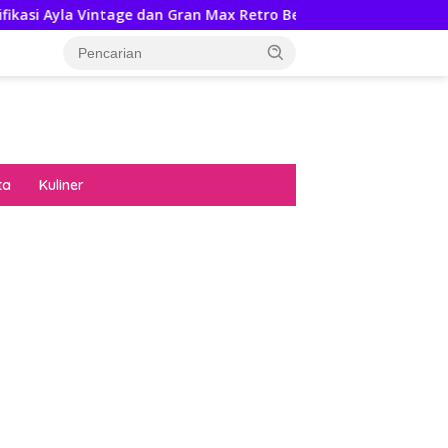
ntage dan Gran Max Retro Bersama Sebab Itu Hadiah Undian Dai
ta
Kuliner
diran no limit city mengguncang dunia slot
ne
hasil uang nyata di slot gatot kaca paling
 kucing emas terbukti ampuh kalahkan
ritma mesin slot bandar
p pola pg soft wild bandito yang renyah dan
ng
nya trik dewa slot membuktikannya di sweet
anza