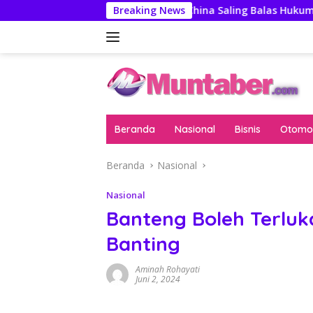
Langsung
n Pengawas
AS-China Saling Balas Hukuman Politik Jela
Breaking News
ke
konten
Beranda
Nasional
Bisnis
Otomot
Beranda
Nasional
Nasional
Banteng Boleh Terluk
Banting
Aminah Rohayati
Juni 2, 2024