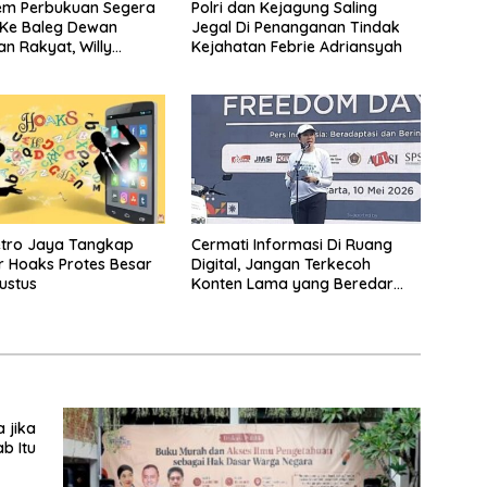
em Perbukuan Segera
Polri dan Kejagung Saling
 Ke Baleg Dewan
Jegal Di Penanganan Tindak
an Rakyat, Willy
Kejahatan Febrie Adriansyah
iteratur Itu Minuman
etro Jaya Tangkap
Cermati Informasi Di Ruang
 Hoaks Protes Besar
Digital, Jangan Terkecoh
ustus
Konten Lama yang Beredar
Kembali
 jika
b Itu