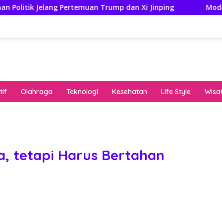
ng Pertemuan Trump dan Xi Jinping
Modifikasi Ayla Vi
if
Olahraga
Teknologi
Kesehatan
Life Style
Wisa
keha
onli
peng
kuat
a, tetapi Harus Bertahan
pola
algo
rese
gari
saat
bon