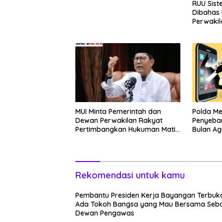
RUU Sist
Dibahas
Perwakil
Aditya: L
Otak
MUI Minta Pemerintah dan
Polda M
Dewan Perwakilan Rakyat
Penyebar
Pertimbangkan Hukuman Mati
Bulan Ag
Bagi Koruptor
Rekomendasi untuk kamu
Pembantu Presiden Kerja Bayangan Terbuka
Ada Tokoh Bangsa yang Mau Bersama Seba
Dewan Pengawas