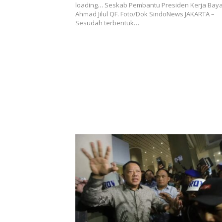
loading… Seskab Pembantu Presiden Kerja Bay
Ahmad Jilul QF. Foto/Dok SindoNews JAKARTA –
Sesudah terbentuk…