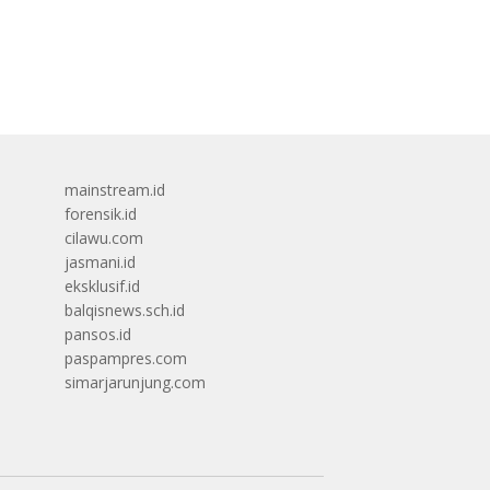
mainstream.id
forensik.id
cilawu.com
jasmani.id
eksklusif.id
balqisnews.sch.id
pansos.id
paspampres.com
simarjarunjung.com