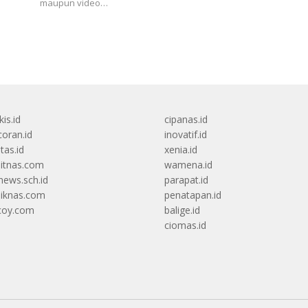
maupun video…
kis.id
cipanas.id
oran.id
inovatif.id
itas.id
xenia.id
itnas.com
wamena.id
ews.sch.id
parapat.id
diknas.com
penatapan.id
coy.com
balige.id
ciomas.id