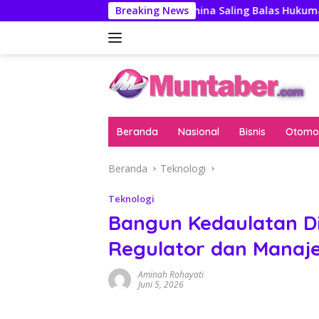
Langsung
Pengawas
AS-China Saling Balas Hukuman Politik Jelan
Breaking News
ke
konten
Beranda
Nasional
Bisnis
Otomot
Beranda
Teknologi
Teknologi
Bangun Kedaulatan Di
Regulator dan Manaje
Aminah Rohayati
Juni 5, 2026