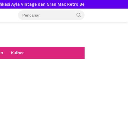
age dan Gran Max Retro Bersama Sebab Itu Hadiah Undian Daih
ta
Kuliner
diran no limit city mengguncang dunia slot
ne
hasil uang nyata di slot gatot kaca paling
 kucing emas terbukti ampuh kalahkan
ritma mesin slot bandar
p pola pg soft wild bandito yang renyah dan
ng
nya trik dewa slot membuktikannya di sweet
anza