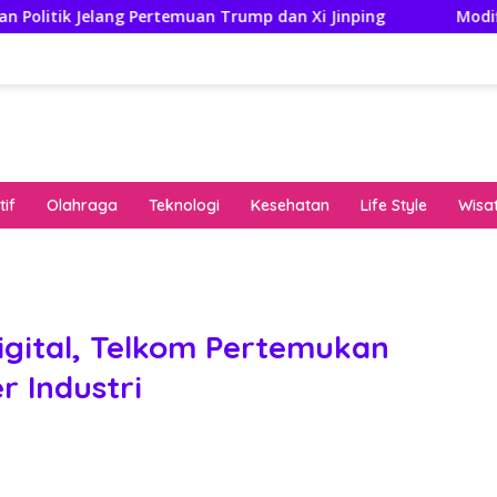
g Pertemuan Trump dan Xi Jinping
Modifikasi Ayla Vint
if
Olahraga
Teknologi
Kesehatan
Life Style
Wisa
keha
onli
peng
kuat
gital, Telkom Pertemukan
pola
r Industri
algo
rese
gari
saat
bon