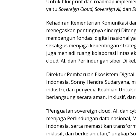
Untuk blueprint dan roadmap implement
yaitu
Sovereign Cloud, Sovereign AI,
dan
So
Kehadiran Kementerian Komunikasi dan 
menegaskan pentingnya sinergi Diteng
membangun fondasi digital nasional 
sekaligus menjaga kepentingan strategi
juga menjadi ruang kolaborasi lintas
cloud, AI, dan Perlindungan siber Di ke
Direktur Pembaruan Ekosistem Digital 
Indonesia, Sonny Hendra Sudaryana, m
industri, dan penyedia Keahlian Untuk 
berlangsung secara aman, inklusif, dan
“Penguatan sovereign cloud, AI, dan c
menjaga Perlindungan data nasional, M
Indonesia, serta memastikan transforma
inklusif, dan berkelanjutan,” ungkap S