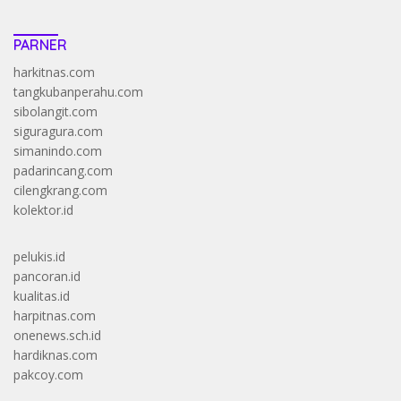
PARNER
harkitnas.com
tangkubanperahu.com
sibolangit.com
siguragura.com
simanindo.com
padarincang.com
cilengkrang.com
kolektor.id
pelukis.id
pancoran.id
kualitas.id
harpitnas.com
onenews.sch.id
hardiknas.com
pakcoy.com