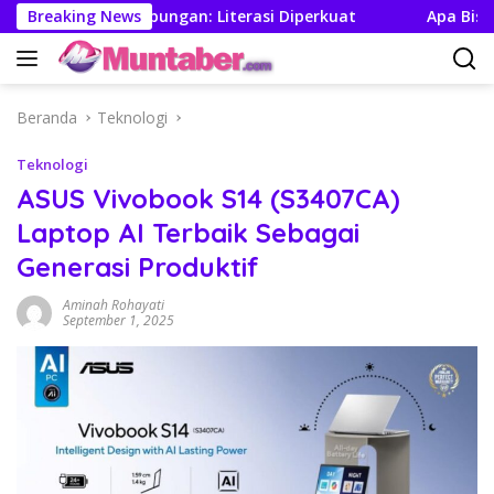
Langsung
t Jamin Tabungan: Literasi Diperkuat
Breaking News
Apa Bisa Pabri
ke
konten
Beranda
Teknologi
Teknologi
ASUS Vivobook S14 (S3407CA)
Laptop AI Terbaik Sebagai
Generasi Produktif
Aminah Rohayati
September 1, 2025