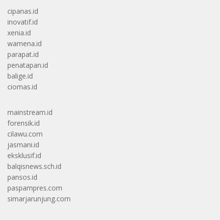
cipanas.id
inovatif.id
xenia.id
wamena.id
parapat.id
penatapan.id
balige.id
ciomas.id
mainstream.id
forensik.id
cilawu.com
jasmani.id
eksklusif.id
balqisnews.sch.id
pansos.id
paspampres.com
simarjarunjung.com