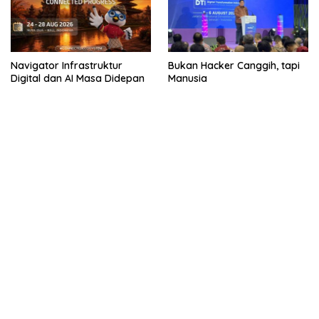
Navigator Infrastruktur
Bukan Hacker Canggih, tapi
Digital dan AI Masa Didepan
Manusia
kehadiran no limit city mengguncang dunia slot online
penghasil uang nyata di slot gatot kaca paling kuat
pola kucing emas terbukti ampuh kalahkan algoritma mesin slot
bandar
resep pola pg soft wild bandito yang renyah dan garing
saatnya trik dewa slot membuktikannya di sweet bonanza
https://accslot88.live/