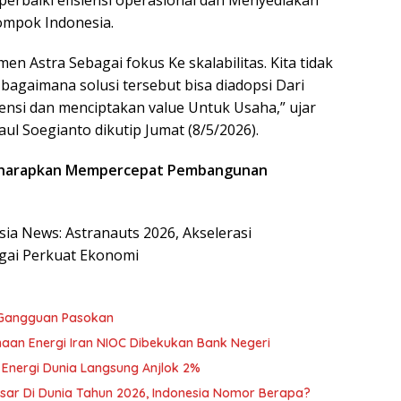
rbaiki efisiensi operasional dan Menyediakan
ompok Indonesia.
 Astra Sebagai fokus Ke skalabilitas. Kita tidak
 bagaimana solusi tersebut bisa diadopsi Dari
ensi dan menciptakan value Untuk Usaha,” ujar
Paul Soegianto dikutip Jumat (8/5/2026).
 Diharapkan Mempercepat Pembangunan
esia News: Astranauts 2026, Akselerasi
agai Perkuat Ekonomi
 Gangguan Pasokan
sahaan Energi Iran NIOC Dibekukan Bank Negeri
 Energi Dunia Langsung Anjlok 2%
sar Di Dunia Tahun 2026, Indonesia Nomor Berapa?