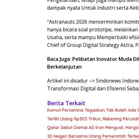
Pengetahuan, tetapi juga mampu Mempe
dampak nyata Untuk industri serta Kel
“Astranauts 2026 mencerminkan komitmen
hanya bicara soal prototipe, melainkan
Usaha, serta mampu Memperbaiki efisi
Chief of Group Digital Strategy Astra, 
Baca Juga: Pelibatan Inovator Muda
Berkelanjutan
Artikel ini disadur –> Sindonews Indon
Transformasi Digital dan Efisiensi Seb
Berita Terkait
Komut Pertamina Tegaskan Tak Boleh Ada
Terlilit Utang Rp303 Triliun, Rekening Peru
Qatar Sebut Damai AS-Iran Menguat, Harga
20 Negeri Bersama Utang Pemerintah Terbe