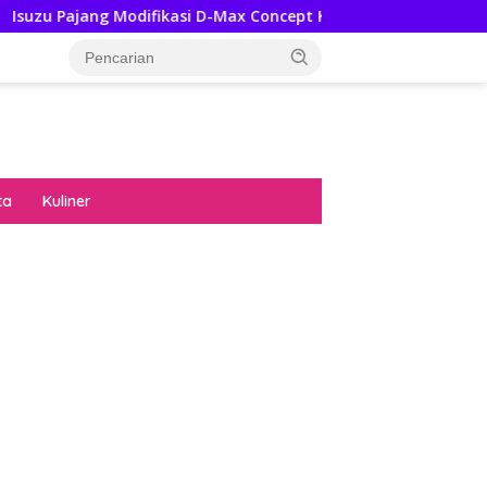
 Modifikasi D-Max Concept Ke GIIAS 2026, Ini Ubahannya
ta
Kuliner
diran no limit city mengguncang dunia slot
ne
hasil uang nyata di slot gatot kaca paling
 kucing emas terbukti ampuh kalahkan
ritma mesin slot bandar
p pola pg soft wild bandito yang renyah dan
ng
nya trik dewa slot membuktikannya di sweet
anza