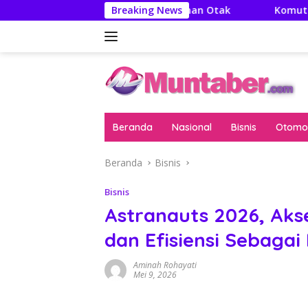
Langsung
itya: Literatur Itu Minuman Otak
Breaking News
Komut Pertamina Te
ke
konten
Beranda
Nasional
Bisnis
Otomot
Beranda
Bisnis
Bisnis
Astranauts 2026, Akse
dan Efisiensi Sebaga
Aminah Rohayati
Mei 9, 2026