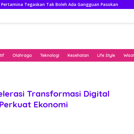
gaskan Tak Boleh Ada Gangguan Pasokan
Isuzu Pajang
if
Olahraga
Teknologi
Kesehatan
Life Style
Wisa
keha
onli
peng
kuat
lerasi Transformasi Digital
pola
i Perkuat Ekonomi
algo
rese
gari
saat
bon