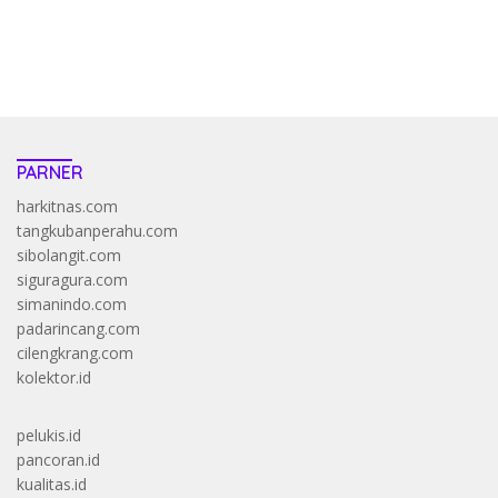
https://accslot88.live/
PARNER
harkitnas.com
tangkubanperahu.com
sibolangit.com
siguragura.com
simanindo.com
padarincang.com
cilengkrang.com
kolektor.id
pelukis.id
pancoran.id
kualitas.id