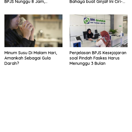
BPJS Nunggu 8 Jam,
Bahaya buat Ginjal! Ini Ciri-
Ternyata Di RSCM
cirinya
Minum Susu Di Malam Hari,
Penjelasan BPJS Kesejajaran
Amankah Sebagai Gula
soal Pindah Faskes Harus
Darah?
Menunggu 3 Bulan
kehadiran no limit city mengguncang dunia slot online
penghasil uang nyata di slot gatot kaca paling kuat
pola kucing emas terbukti ampuh kalahkan algoritma mesin slot
bandar
resep pola pg soft wild bandito yang renyah dan garing
saatnya trik dewa slot membuktikannya di sweet bonanza