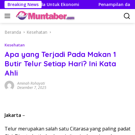
Langsung
fek Berganda Untuk Ekonomi
Breaking News
Penampilan dan Efisien B
ke
konten
Beranda
Kesehatan
Kesehatan
Apa yang Terjadi Pada Makan 1
Butir Telur Setiap Hari? Ini Kata
Ahli
Aminah Rohayati
Desember 7, 2025
Jakarta
–
Telur merupakan salah satu Citarasa yang paling padat