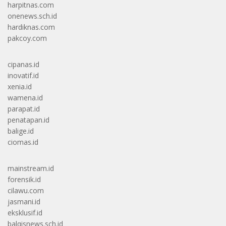
harpitnas.com
onenews.sch.id
hardiknas.com
pakcoy.com
cipanas.id
inovatif.id
xenia.id
wamena.id
parapat.id
penatapan.id
balige.id
ciomas.id
mainstream.id
forensik.id
cilawu.com
jasmani.id
eksklusif.id
balqisnews.sch.id