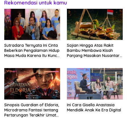
Rekomendasi untuk kamu
Sutradara Ternyata Ini Cinta
Sajian Hingga Atas Rakit
Beberkan Pengalaman Hidup
Bambu Membawa Kisah
Masa Muda Karena Itu Kunci
Panjang Masakan Nusantara
Garap Adegan Balap
Hingga Tatakan Makan
Kendaraan Bermotor Roda
Dua
Sinopsis Guardian of Eldoria,
Ini Cara Gisella Anastasia
Microdrama Fantasi tentang
Mendidik Anak Ke Era Digital
Pertarungan Terakhir Umat
Manusia Hingga V+Short