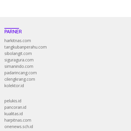
PARNER
harkitnas.com
tangkubanperahu.com
sibolangit.com
siguragura.com
simanindo.com
padarincang.com
cilengkrang.com
kolektor.id
pelukis.id
pancoran.id
kualitas.id
harpitnas.com
onenews.sch.id