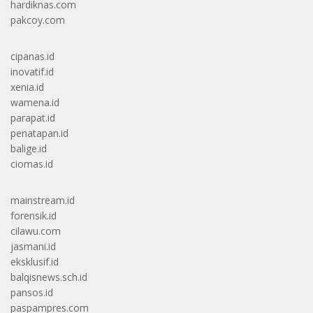
hardiknas.com
pakcoy.com
cipanas.id
inovatif.id
xenia.id
wamena.id
parapat.id
penatapan.id
balige.id
ciomas.id
mainstream.id
forensik.id
cilawu.com
jasmani.id
eksklusif.id
balqisnews.sch.id
pansos.id
paspampres.com