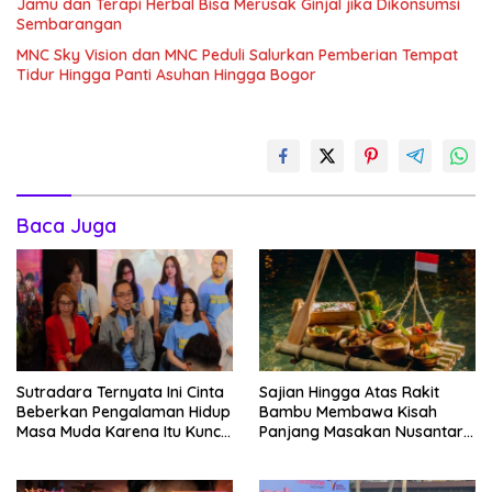
Jamu dan Terapi Herbal Bisa Merusak Ginjal jika Dikonsumsi
Sembarangan
MNC Sky Vision dan MNC Peduli Salurkan Pemberian Tempat
Tidur Hingga Panti Asuhan Hingga Bogor
Baca Juga
Sutradara Ternyata Ini Cinta
Sajian Hingga Atas Rakit
Beberkan Pengalaman Hidup
Bambu Membawa Kisah
Masa Muda Karena Itu Kunci
Panjang Masakan Nusantara
Garap Adegan Balap
Hingga Tatakan Makan
Kendaraan Bermotor Roda
Dua