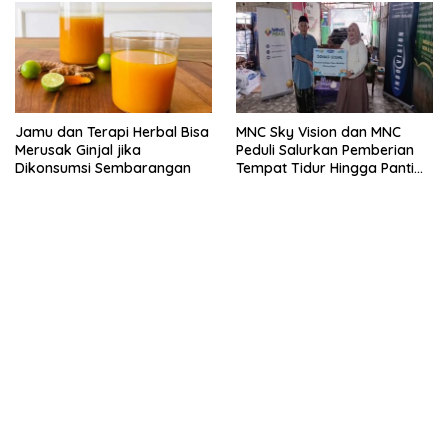
Jamu dan Terapi Herbal Bisa
MNC Sky Vision dan MNC
Merusak Ginjal jika
Peduli Salurkan Pemberian
Dikonsumsi Sembarangan
Tempat Tidur Hingga Panti
Asuhan Hingga Bogor
kehadiran no limit city mengguncang dunia slot online
penghasil uang nyata di slot gatot kaca paling kuat
pola kucing emas terbukti ampuh kalahkan algoritma mesin slot
bandar
resep pola pg soft wild bandito yang renyah dan garing
saatnya trik dewa slot membuktikannya di sweet bonanza
https://accslot88.live/