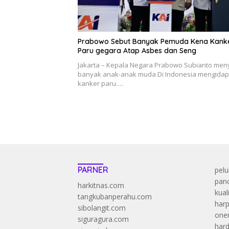
Prabowo Sebut Banyak Pemuda Kena Kank
Paru gegara Atap Asbes dan Seng
Jakarta – Kepala Negara Prabowo Subianto men
banyak anak-anak muda Di Indonesia mengidap
kanker paru….
PARNER
pelu
panc
harkitnas.com
kual
tangkubanperahu.com
harp
sibolangit.com
onen
siguragura.com
har