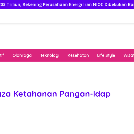
, Rekening Perusahaan Energi Iran NIOC Dibekukan Bank Negeri
if
Olahraga
Teknologi
Kesehatan
Life Style
Wisa
keha
onli
peng
kuat
aza Ketahanan Pangan-Idap
pola
algo
rese
gari
saat
bon