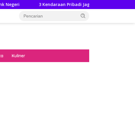
3 Kendaraan Pribadi Jagoan Suzuki Bisa Dijajal Langsung
ta
Kuliner
diran no limit city mengguncang dunia slot
ne
hasil uang nyata di slot gatot kaca paling
 kucing emas terbukti ampuh kalahkan
ritma mesin slot bandar
p pola pg soft wild bandito yang renyah dan
ng
nya trik dewa slot membuktikannya di sweet
anza