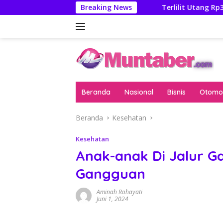
Langsung
jahatan Febrie Adriansyah
Breaking News
Terlilit Utang Rp303 Triliun
ke
konten
Beranda
Nasional
Bisnis
Otomot
Beranda
Kesehatan
Kesehatan
Anak-anak Di Jalur G
Gangguan
Aminah Rohayati
Juni 1, 2024