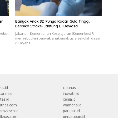
er
Banyak Anak SD Punya Kadar Gula Tinggi,
Berisiko Stroke-Jantung Di Dewasa
yebut
Jakarta – Kementerian Kesejajaran (Kemenkes) RI
menyebut kini banyak anak-anak usia sekolah dasar
(SD) yang…
kis.id
cipanas.id
oran.id
inovatif.id
itas.id
xenia.id
itnas.com
wamena.id
ews.sch.id
parapat.id
diknas.com
penatapan.id