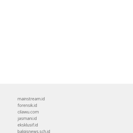
mainstream.id
forensik.id
cilawu.com
jasmani.id
eksklusif.id
balqisnews.sch.id