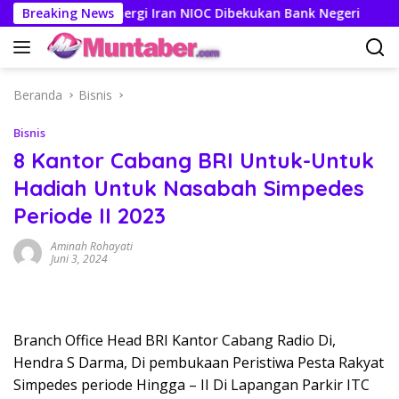
Langsung
g Perusahaan Energi Iran NIOC Dibekukan Bank Negeri
Breaking News
3 K
ke
konten
Beranda
Bisnis
Bisnis
8 Kantor Cabang BRI Untuk-Untuk
Hadiah Untuk Nasabah Simpedes
Periode II 2023
Aminah Rohayati
Juni 3, 2024
Branch Office Head BRI Kantor Cabang Radio Di,
Hendra S Darma, Di pembukaan Peristiwa Pesta Rakyat
Simpedes periode Hingga – II Di Lapangan Parkir ITC