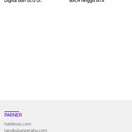
Digital dan GCG Di
BACH hingga IATA
Sepanjang 2026
kehadiran no limit city mengguncang dunia slot online
penghasil uang nyata di slot gatot kaca paling kuat
pola kucing emas terbukti ampuh kalahkan algoritma mesin slot
bandar
resep pola pg soft wild bandito yang renyah dan garing
saatnya trik dewa slot membuktikannya di sweet bonanza
https://accslot88.live/
PARNER
harkitnas.com
tangkubanperahu.com