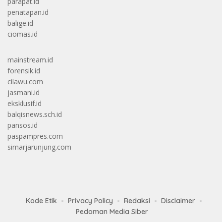
parapat.id
penatapan.id
balige.id
ciomas.id
mainstream.id
forensik.id
cilawu.com
jasmani.id
eksklusif.id
balqisnews.sch.id
pansos.id
paspampres.com
simarjarunjung.com
Kode Etik
Privacy Policy
Redaksi
Disclaimer
Pedoman Media Siber