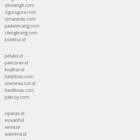
sibolangit.com
siguragura.com
simanindo.com
padarincang.com
cilengkrang.com
kolektor.id
pelukis.id
pancoran.id
kualitas.id
harpitnas.com
onenews.sch.id
hardiknas.com
pakcoy.com
cipanas.id
inovatif.id
xenia.id
wamena.id