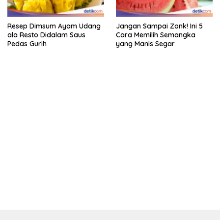
Resep Dimsum Ayam Udang
Jangan Sampai Zonk! Ini 5
ala Resto Didalam Saus
Cara Memilih Semangka
Pedas Gurih
yang Manis Segar
kehadiran no limit city mengguncang dunia slot online
penghasil uang nyata di slot gatot kaca paling kuat
pola kucing emas terbukti ampuh kalahkan algoritma mesin slot
bandar
resep pola pg soft wild bandito yang renyah dan garing
saatnya trik dewa slot membuktikannya di sweet bonanza
https://accslot88.live/