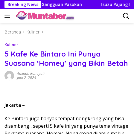
Langsung
Boleh Ada Gangguan Pasokan
Breaking News
Isuzu Pajang Modifikasi 
ke
konten
Beranda
Kuliner
Kuliner
5 Kafe Ke Bintaro Ini Punya
Suasana ‘Homey’ yang Bikin Betah
Aminah Rohayati
Juni 2, 2024
Jakarta
–
Ke Bintaro juga banyak tempat nongkrong yang bisa
disambangi, seperti 5 kafe ini yang punya tema vintage
Bersama suasana ‘Homey’. Nongkrong dijamin makin