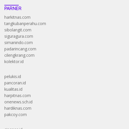
PARNER
harkitnas.com
tangkubanperahu.com
sibolangit.com
siguragura.com
simanindo.com
padarincang.com
cilengkrang.com
kolektor.id
pelukis.id
pancoran.id
kualitas.id
harpitnas.com
onenews.sch.id
hardiknas.com
pakcoy.com