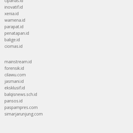
cipanas.id
inovatif.id
xenia.id
wamena.id
parapat.id
penatapan.id
balige.id
ciomas.id
mainstream.id
forensik.id
cilawu.com
jasmani.id
eksklusif.id
balqisnews.sch.id
pansos.id
paspampres.com
simarjarunjung.com