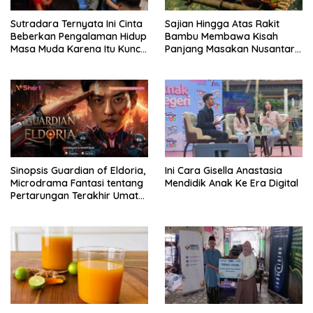
Sutradara Ternyata Ini Cinta
Sajian Hingga Atas Rakit
Beberkan Pengalaman Hidup
Bambu Membawa Kisah
Masa Muda Karena Itu Kunci
Panjang Masakan Nusantara
Garap Adegan Balap
Hingga Tatakan Makan
Kendaraan Bermotor Roda
Dua
Sinopsis Guardian of Eldoria,
Ini Cara Gisella Anastasia
Microdrama Fantasi tentang
Mendidik Anak Ke Era Digital
Pertarungan Terakhir Umat
Manusia Hingga V+Short