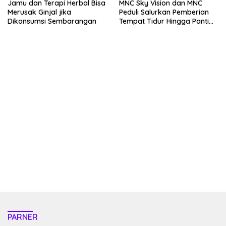
Jamu dan Terapi Herbal Bisa
MNC Sky Vision dan MNC
Merusak Ginjal jika
Peduli Salurkan Pemberian
Dikonsumsi Sembarangan
Tempat Tidur Hingga Panti
Asuhan Hingga Bogor
kehadiran no limit city mengguncang dunia slot online
penghasil uang nyata di slot gatot kaca paling kuat
pola kucing emas terbukti ampuh kalahkan algoritma mesin slot
bandar
resep pola pg soft wild bandito yang renyah dan garing
saatnya trik dewa slot membuktikannya di sweet bonanza
https://accslot88.live/
PARNER