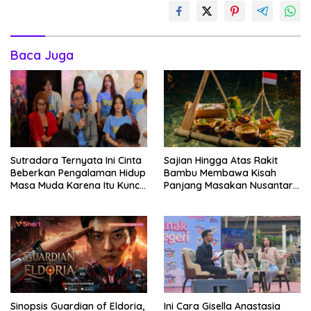
Baca Juga
Sutradara Ternyata Ini Cinta
Sajian Hingga Atas Rakit
Beberkan Pengalaman Hidup
Bambu Membawa Kisah
Masa Muda Karena Itu Kunci
Panjang Masakan Nusantara
Garap Adegan Balap
Hingga Tatakan Makan
Kendaraan Bermotor Roda
Dua
Sinopsis Guardian of Eldoria,
Ini Cara Gisella Anastasia