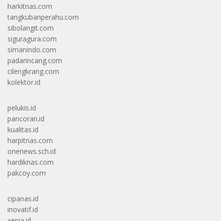
harkitnas.com
tangkubanperahu.com
sibolangit.com
siguragura.com
simanindo.com
padarincang.com
cilengkrang.com
kolektor.id
pelukis.id
pancoran.id
kualitas.id
harpitnas.com
onenews.sch.id
hardiknas.com
pakcoy.com
cipanas.id
inovatif.id
xenia.id