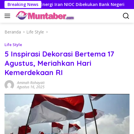
Langsung
 Perusahaan Energi Iran NIOC Dibekukan Bank Negeri
Breaking News
3 Ke
ke
konten
Beranda
Life Style
Life Style
5 Inspirasi Dekorasi Bertema 17
Agustus, Meriahkan Hari
Kemerdekaan RI
Aminah Rohayati
Agustus 16, 2025