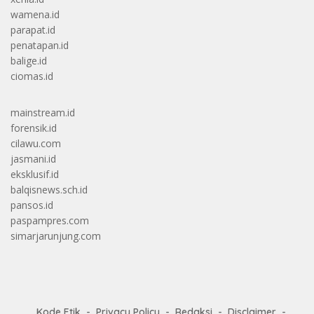
wamena.id
parapat.id
penatapan.id
balige.id
ciomas.id
mainstream.id
forensik.id
cilawu.com
jasmani.id
eksklusif.id
balqisnews.sch.id
pansos.id
paspampres.com
simarjarunjung.com
Kode Etik
Privacy Policy
Redaksi
Disclaimer