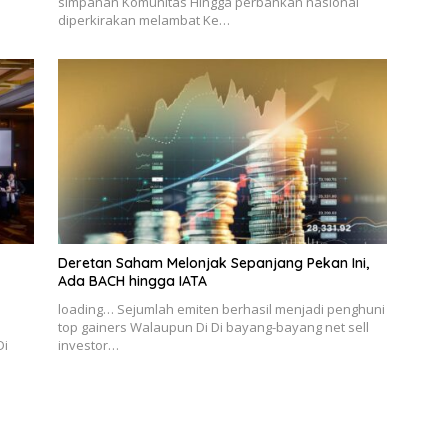
simpanan Komunitas Hingga perbankan nasional
diperkirakan melambat Ke…
Deretan Saham Melonjak Sepanjang Pekan Ini,
Ada BACH hingga IATA
loading… Sejumlah emiten berhasil menjadi penghuni
a
top gainers Walaupun Di Di bayang-bayang net sell
Di
investor…