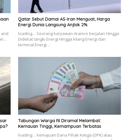
ahaan
Qatar Sebut Damai AS-Iran Menguat, Harga
Energi Dunia Langsung Anjlok 2%
y and
loading… Seorang karyawan Aramco berjalan Hingga
ian…
Didekat tangki Energi Hingga kilang Energi dan
terminal Energi…
sar
Tabungan Warga RI Diramal Melambat:
apa?
Kemauan Tinggi, Kemampuan Terbatas
loading… Kemajuan Dana Pihak Ketiga (DPK) atau