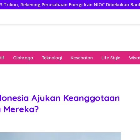
Rekening Perusahaan Energi Iran NIOC Dibekukan Bank Negeri
if
Olahraga
Teknologi
Kesehatan
Life Style
Wisa
keha
onli
peng
kuat
donesia Ajukan Keanggotaan
pola
a Mereka?
algo
rese
gari
saat
bon