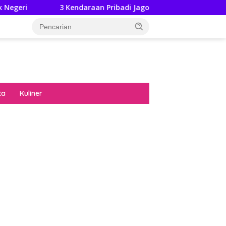
3 Kendaraan Pribadi Jagoan Suzuki Bisa Dijajal Langsung H
ta
Kuliner
diran no limit city mengguncang dunia slot
ne
hasil uang nyata di slot gatot kaca paling
 kucing emas terbukti ampuh kalahkan
ritma mesin slot bandar
p pola pg soft wild bandito yang renyah dan
ng
nya trik dewa slot membuktikannya di sweet
anza