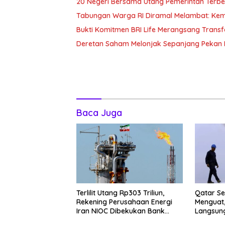
20 Negeri Bersama Utang Pemerintah Terbe
Tabungan Warga RI Diramal Melambat: Ke
Bukti Komitmen BRI Life Merangsang Transf
Deretan Saham Melonjak Sepanjang Pekan I
Baca Juga
Terlilit Utang Rp303 Triliun,
Qatar Se
Rekening Perusahaan Energi
Menguat,
Iran NIOC Dibekukan Bank
Langsung
Negeri