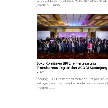
terbesar Di dunia Di 2026. FOTO/dok.SindoNews
JAKARTA – Dana…
Bukti Komitmen BRI Life Merangsang
Transformasi Digital dan GCG Di Sepanjang
2026
loading… BRI Life kembali memperkuat posisiny
sebagai salah satu market leader asuransi jiwa 
Indonesia….