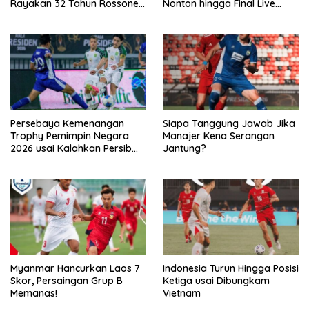
Rayakan 32 Tahun Rossoneri
Nonton hingga Final Live
Kembali Hingga Tanah Air
Penyiaran Langsung Ke
VISION+
Persebaya Kemenangan
Siapa Tanggung Jawab Jika
Trophy Pemimpin Negara
Manajer Kena Serangan
2026 usai Kalahkan Persib
Jantung?
Lewat Adu Eksekusi
Myanmar Hancurkan Laos 7
Indonesia Turun Hingga Posisi
Skor, Persaingan Grup B
Ketiga usai Dibungkam
Memanas!
Vietnam