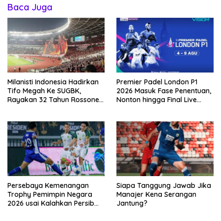
Baca Juga
Milanisti Indonesia Hadirkan
Premier Padel London P1
Tifo Megah Ke SUGBK,
2026 Masuk Fase Penentuan,
Rayakan 32 Tahun Rossoneri
Nonton hingga Final Live
Kembali Hingga Tanah Air
Penyiaran Langsung Ke
VISION+
Persebaya Kemenangan
Siapa Tanggung Jawab Jika
Trophy Pemimpin Negara
Manajer Kena Serangan
2026 usai Kalahkan Persib
Jantung?
Lewat Adu Eksekusi