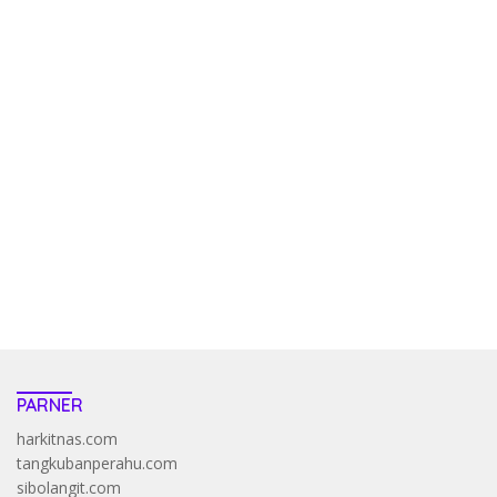
kehadiran no limit city mengguncang dunia slot online
penghasil uang nyata di slot gatot kaca paling kuat
pola kucing emas terbukti ampuh kalahkan algoritma mesin slot
bandar
resep pola pg soft wild bandito yang renyah dan garing
saatnya trik dewa slot membuktikannya di sweet bonanza
https://accslot88.live/
PARNER
harkitnas.com
tangkubanperahu.com
sibolangit.com