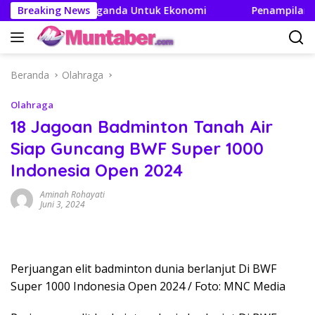
Langsung
akan Efek Berganda Untuk Ekonomi
Breaking News
Penampilan dan Efi
ke
konten
Beranda
Olahraga
Olahraga
18 Jagoan Badminton Tanah Air
Siap Guncang BWF Super 1000
Indonesia Open 2024
Aminah Rohayati
Juni 3, 2024
Perjuangan elit badminton dunia berlanjut Di BWF
Super 1000 Indonesia Open 2024 / Foto: MNC Media