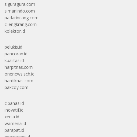
siguragura.com
simanindo.com
padarincang.com
cilengkrang.com
kolektor.id
pelukis.id
pancoran.id
kualitas.id
harpitnas.com
onenews.sch.id
hardiknas.com
pakcoy.com
cipanas.id
inovatif.id
xenia.id
wamena.id
parapat.id
penatapan.id