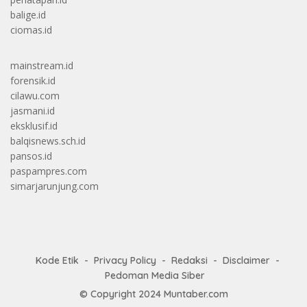
balige.id
ciomas.id
mainstream.id
forensik.id
cilawu.com
jasmani.id
eksklusif.id
balqisnews.sch.id
pansos.id
paspampres.com
simarjarunjung.com
Kode Etik
Privacy Policy
Redaksi
Disclaimer
Pedoman Media Siber
© Copyright 2024
Muntaber.com