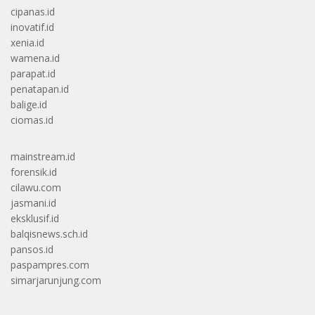
cipanas.id
inovatif.id
xenia.id
wamena.id
parapat.id
penatapan.id
balige.id
ciomas.id
mainstream.id
forensik.id
cilawu.com
jasmani.id
eksklusif.id
balqisnews.sch.id
pansos.id
paspampres.com
simarjarunjung.com