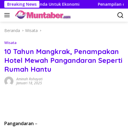
Langsung
n Efek Berganda Untuk Ekonomi
Breaking News
Penampilan dan Efisie
ke
konten
Beranda
Wisata
Wisata
10 Tahun Mangkrak, Penampakan
Hotel Mewah Pangandaran Seperti
Rumah Hantu
Aminah Rohayati
Januari 18, 2025
Pangandaran
–