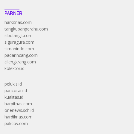
PARNER
harkitnas.com
tangkubanperahu.com
sibolangit.com
siguragura.com
simanindo.com
padarincang.com
cilengkrang.com
kolektor.id
pelukis.id
pancoran.id
kualitas.id
harpitnas.com
onenews.sch.id
hardiknas.com
pakcoy.com