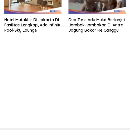
Hotel Mutakhir Di Jakarta Di
Dua Turis Adu Mulut Berlanjut
Fasilitas Lengkap, Ada Infinity
Jambak-jambakan Di Antre
Pool-Sky Lounge
Jagung Bakar Ke Canggu
kehadiran no limit city mengguncang dunia slot online
penghasil uang nyata di slot gatot kaca paling kuat
pola kucing emas terbukti ampuh kalahkan algoritma mesin slot
bandar
resep pola pg soft wild bandito yang renyah dan garing
saatnya trik dewa slot membuktikannya di sweet bonanza
https://accslot88.live/